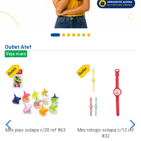
Outlet Atef
Veja mais
Mini piao solapa c/20 ref 863
Mini relogio solapa c/12 ref
832