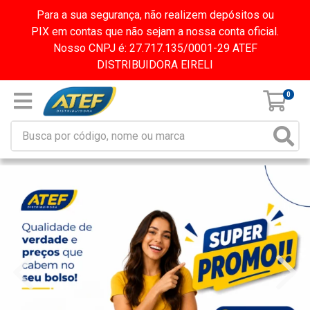
Para a sua segurança, não realizem depósitos ou
PIX em contas que não sejam a nossa conta oficial.
Nosso CNPJ é: 27.717.135/0001-29 ATEF
DISTRIBUIDORA EIRELI
0