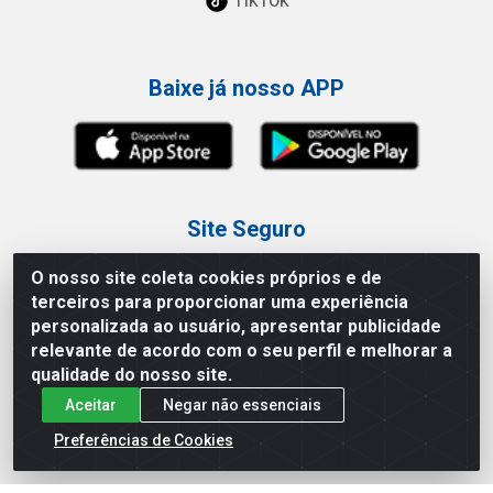
Baixe já nosso APP
Site Seguro
O nosso site coleta cookies próprios e de
terceiros para proporcionar uma experiência
personalizada ao usuário, apresentar publicidade
relevante de acordo com o seu perfil e melhorar a
Loja / Showroom
qualidade do nosso site.
Aceitar
Negar não essenciais
Tel.: (11) 3227-0546
Av Vautier, 587/597 - Pari - São Paulo/SP
Preferências de Cookies