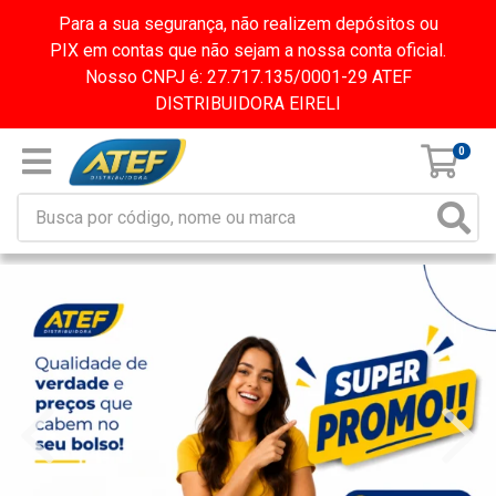
Para a sua segurança, não realizem depósitos ou
PIX em contas que não sejam a nossa conta oficial.
Nosso CNPJ é: 27.717.135/0001-29 ATEF
DISTRIBUIDORA EIRELI
0