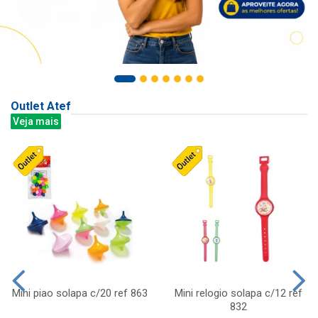
Outlet Atef
Veja mais
Mini piao solapa c/20 ref 863
Mini relogio solapa c/12 ref
832