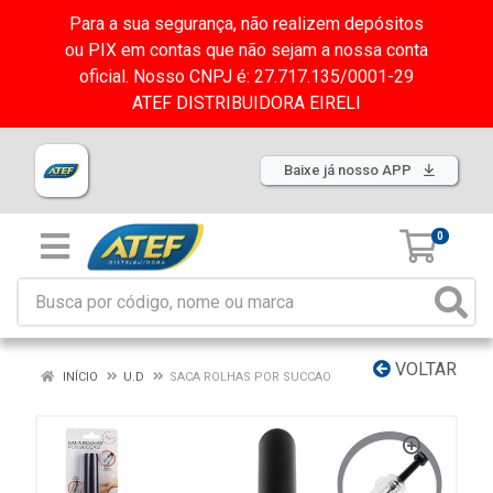
Para a sua segurança, não realizem depósitos
ou PIX em contas que não sejam a nossa conta
oficial. Nosso CNPJ é: 27.717.135/0001-29
ATEF DISTRIBUIDORA EIRELI
Baixe já nosso APP
0
VOLTAR
INÍCIO
U.D
SACA ROLHAS POR SUCCAO