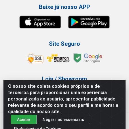
Baixe já nosso APP
Site Seguro
Loja / Showroom
O nosso site coleta cookies próprios e de
Tel.: (11) 3227-0546
terceiros para proporcionar uma experiência
Av Vautier, 587/597 - Pari - São Paulo/SP
personalizada ao usuário, apresentar publicidade
relevante de acordo com o seu perfil e melhorar a
qualidade do nosso site.
Aceitar
Negar não essenciais
Atef Distribuidora LTDA - Av. Vautier, 585/597 - Pari - São
Paulo/SP - CEP 03.032-000 - CNPJ 27.717.135/0001-29
Preferências de Cookies