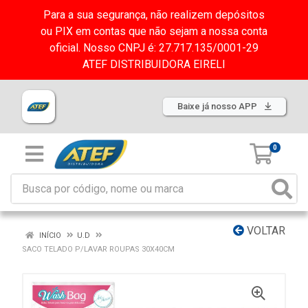
Para a sua segurança, não realizem depósitos
ou PIX em contas que não sejam a nossa conta
oficial. Nosso CNPJ é: 27.717.135/0001-29
ATEF DISTRIBUIDORA EIRELI
Baixe já nosso APP
0
VOLTAR
INÍCIO
U.D
SACO TELADO P/LAVAR ROUPAS 30X40CM