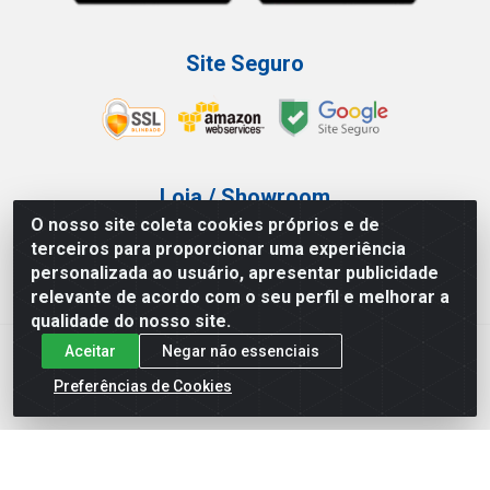
Site Seguro
Loja / Showroom
O nosso site coleta cookies próprios e de
Tel.: (11) 3227-0546
terceiros para proporcionar uma experiência
Av Vautier, 587/597 - Pari - São Paulo/SP
personalizada ao usuário, apresentar publicidade
relevante de acordo com o seu perfil e melhorar a
qualidade do nosso site.
Aceitar
Negar não essenciais
Atef Distribuidora LTDA - Av. Vautier, 585/597 - Pari - São
Paulo/SP - CEP 03.032-000 - CNPJ 27.717.135/0001-29
Preferências de Cookies