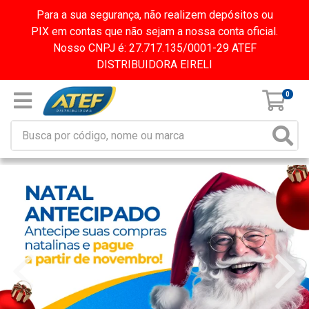
Para a sua segurança, não realizem depósitos ou
PIX em contas que não sejam a nossa conta oficial.
Nosso CNPJ é: 27.717.135/0001-29 ATEF
DISTRIBUIDORA EIRELI
0