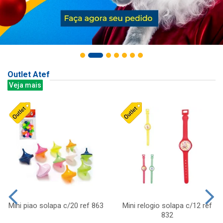
Outlet Atef
Veja mais
Mini piao solapa c/20 ref 863
Mini relogio solapa c/12 ref
832