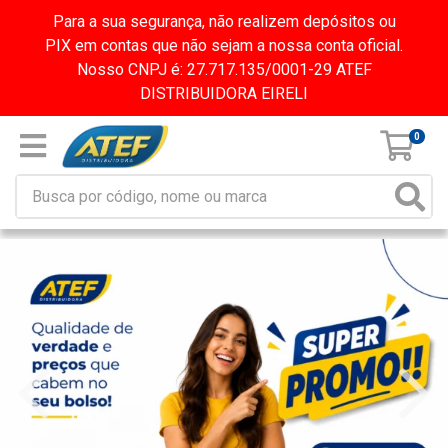
Para a sua segurança, não realizem depósitos ou
PIX em contas que não sejam a nossa conta oficial.
Nosso CNPJ é: 27.717.135/0001-29 ATEF
DISTRIBUIDORA EIRELI
0