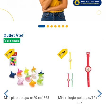
Outlet Atef
Veja mais
Mini piao solapa c/20 ref 863
Mini relogio solapa c/12 ref
832