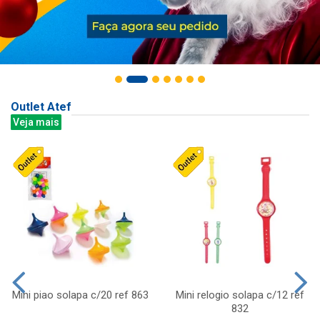
Outlet Atef
Veja mais
Mini piao solapa c/20 ref 863
Mini relogio solapa c/12 ref
832