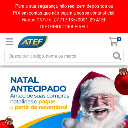
Para a sua segurança, não realizem depósitos ou
PIX em contas que não sejam a nossa conta oficial.
Nosso CNPJ é: 27.717.135/0001-29 ATEF
DISTRIBUIDORA EIRELI
0