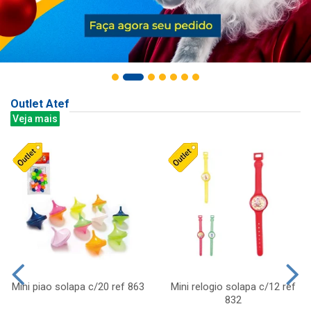
Outlet Atef
Veja mais
Mini piao solapa c/20 ref 863
Mini relogio solapa c/12 ref
832