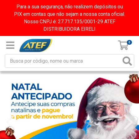
Para a sua segurança, não realizem depósitos ou
PIX em contas que não sejam a nossa conta oficial.
Nosso CNPJ é: 27.717.135/0001-29 ATEF
DISTRIBUIDORA EIRELI
0