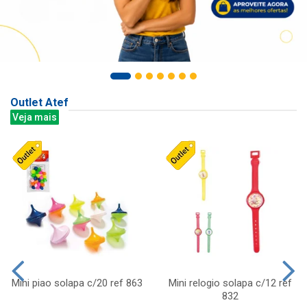
Outlet Atef
Veja mais
Mini piao solapa c/20 ref 863
Mini relogio solapa c/12 ref
832