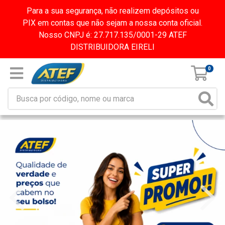
Para a sua segurança, não realizem depósitos ou
PIX em contas que não sejam a nossa conta oficial.
Nosso CNPJ é: 27.717.135/0001-29 ATEF
DISTRIBUIDORA EIRELI
0