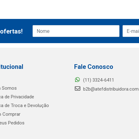
ofertas!
itucional
Fale Conosco
(11) 3324-6411
 Somos
b2b@atefdistribuidora.com
ica de Privacidade
ica de Troca e Devolução
 Comprar
us Pedidos