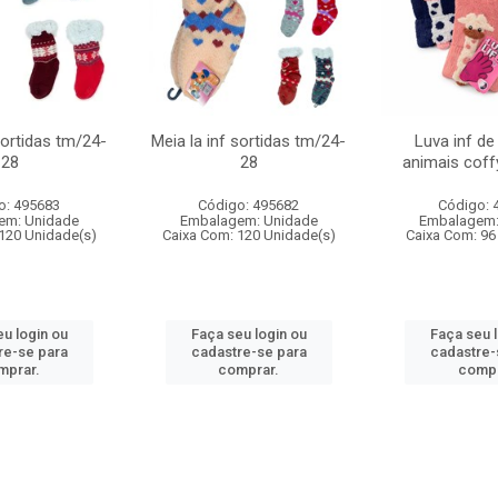
sortidas tm/24-
Meia la inf sortidas tm/24-
Luva inf de
28
28
animais cof
o: 495683
Código: 495682
Código: 
em: Unidade
Embalagem: Unidade
Embalagem:
120 Unidade(s)
Caixa Com: 120 Unidade(s)
Caixa Com: 96
u login ou
Faça seu login ou
Faça seu 
re-se para
cadastre-se para
cadastre-
mprar.
comprar.
compr