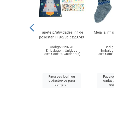
ssex de poliester
Tapete p/atividades inf de
Meia la inf 
ors 21x23cm
poliester 118x78c cz23749
digo: 495665
Código: 628776
Códig
agem: Unidade
Embalagem: Unidade
Embalag
m: 120 Unidade(s)
Caixa Com: 20 Unidade(s)
Caixa Com: 
 seu login ou
Faça seu login ou
Faça se
astre-se para
cadastre-se para
cadast
comprar.
comprar.
co