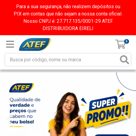
Para a sua segurança, não realizem depósitos ou
PIX em contas que não sejam a nossa conta oficial.
Nosso CNPJ é: 27.717.135/0001-29 ATEF
DISTRIBUIDORA EIRELI
0