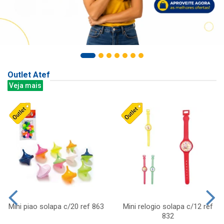
Outlet Atef
Veja mais
Mini piao solapa c/20 ref 863
Mini relogio solapa c/12 ref
832