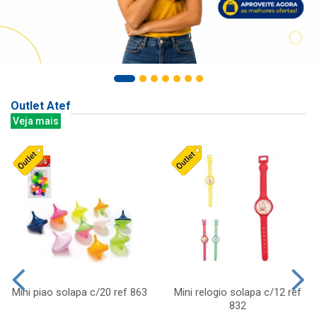
Outlet Atef
Veja mais
Mini piao solapa c/20 ref 863
Mini relogio solapa c/12 ref
832