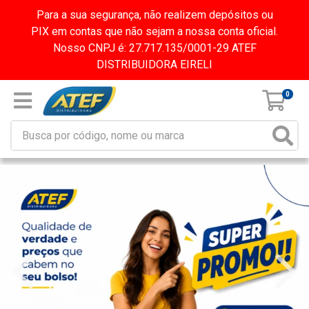
Para a sua segurança, não realizem depósitos ou
PIX em contas que não sejam a nossa conta oficial.
Nosso CNPJ é: 27.717.135/0001-29 ATEF
DISTRIBUIDORA EIRELI
0