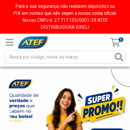
Para a sua segurança, não realizem depósitos ou
PIX em contas que não sejam a nossa conta oficial.
Nosso CNPJ é: 27.717.135/0001-29 ATEF
DISTRIBUIDORA EIRELI
0