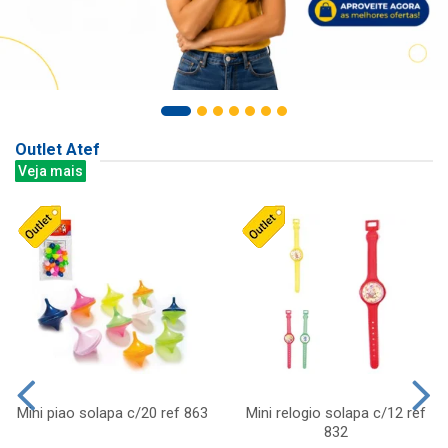
Outlet Atef
Veja mais
Mini piao solapa c/20 ref 863
Mini relogio solapa c/12 ref
832