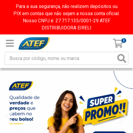
Para a sua segurança, não realizem depósitos ou
PIX em contas que não sejam a nossa conta oficial.
Nosso CNPJ é: 27.717.135/0001-29 ATEF
DISTRIBUIDORA EIRELI
0