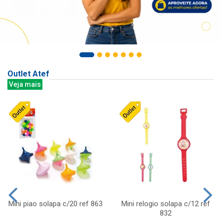
Outlet Atef
Veja mais
Mini piao solapa c/20 ref 863
Mini relogio solapa c/12 ref
832