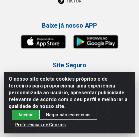
TikTok
Baixe já nosso APP
Site Seguro
O nosso site coleta cookies próprios e de
terceiros para proporcionar uma experiência
personalizada ao usuário, apresentar publicidade
relevante de acordo com o seu perfil e melhorar a
Loja / Showroom
qualidade do nosso site.
Aceitar
Negar não essenciais
Tel.: (11) 3227-0546
Av Vautier, 587/597 - Pari - São Paulo/SP
Preferências de Cookies