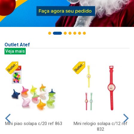
Outlet Atef
Veja mais
Mini piao solapa c/20 ref 863
Mini relogio solapa c/12 ref
832