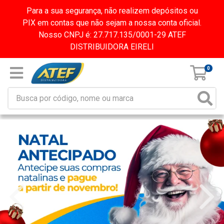
Para a sua segurança, não realizem depósitos ou
PIX em contas que não sejam a nossa conta oficial.
Nosso CNPJ é: 27.717.135/0001-29 ATEF
DISTRIBUIDORA EIRELI
0