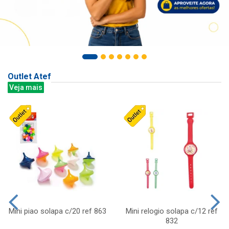
Outlet Atef
Veja mais
Mini piao solapa c/20 ref 863
Mini relogio solapa c/12 ref
832