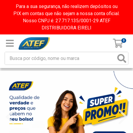
Para a sua segurança, não realizem depósitos ou
PIX em contas que não sejam a nossa conta oficial.
Nosso CNPJ é: 27.717.135/0001-29 ATEF
DISTRIBUIDORA EIRELI
0