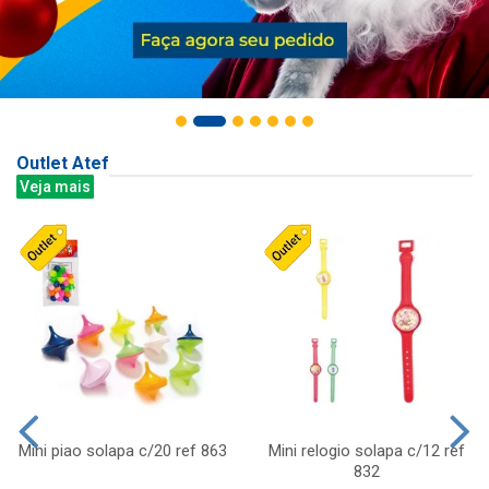
Outlet Atef
Veja mais
Mini piao solapa c/20 ref 863
Mini relogio solapa c/12 ref
832