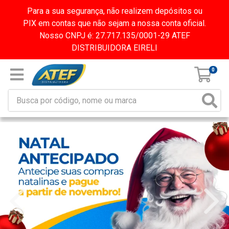
Para a sua segurança, não realizem depósitos ou
PIX em contas que não sejam a nossa conta oficial.
Nosso CNPJ é: 27.717.135/0001-29 ATEF
DISTRIBUIDORA EIRELI
0