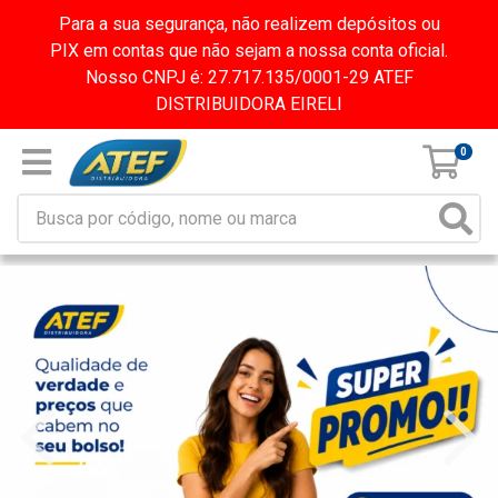
Para a sua segurança, não realizem depósitos ou
PIX em contas que não sejam a nossa conta oficial.
Nosso CNPJ é: 27.717.135/0001-29 ATEF
DISTRIBUIDORA EIRELI
0