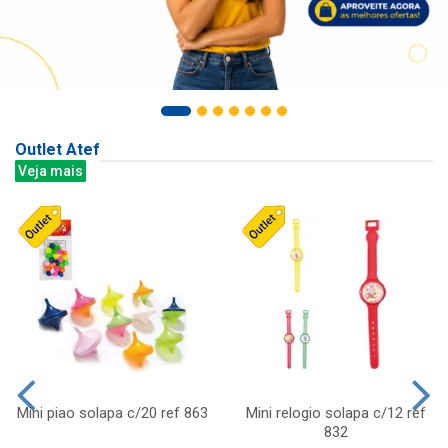
Outlet Atef
Veja mais
Mini piao solapa c/20 ref 863
Mini relogio solapa c/12 ref
832