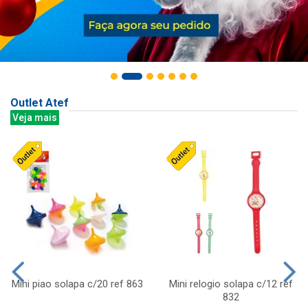
Outlet Atef
Veja mais
Mini piao solapa c/20 ref 863
Mini relogio solapa c/12 ref
832