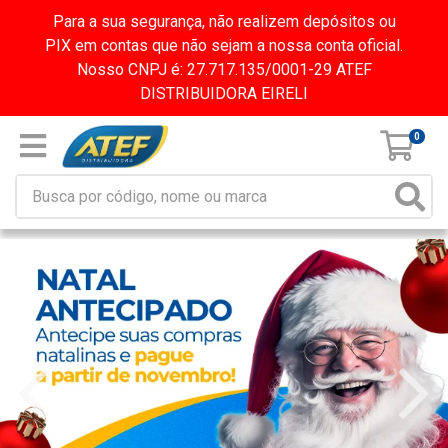
Para a sua segurança, não realizem depósitos ou
PIX em contas que não sejam a nossa conta oficial.
Nosso CNPJ é: 27.717.135/0001-29 ATEF
DISTRIBUIDORA EIRELI
0