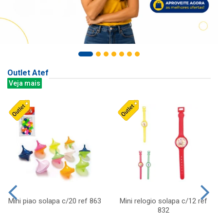
Outlet Atef
Veja mais
Mini piao solapa c/20 ref 863
Mini relogio solapa c/12 ref
832