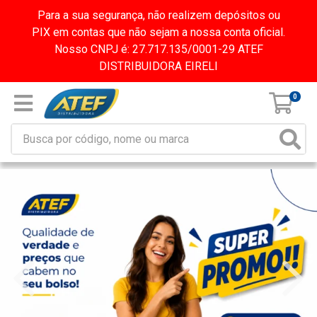
Para a sua segurança, não realizem depósitos ou
PIX em contas que não sejam a nossa conta oficial.
Nosso CNPJ é: 27.717.135/0001-29 ATEF
DISTRIBUIDORA EIRELI
0