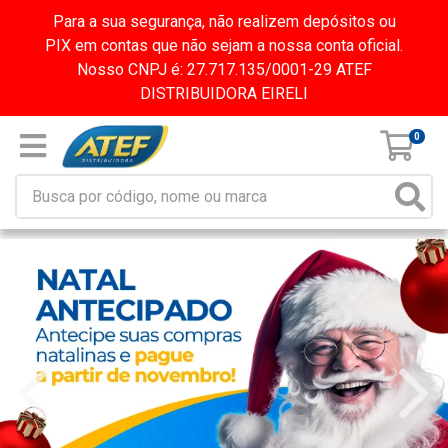
Para a sua segurança, não realizem depósitos ou
PIX em contas que não sejam a nossa conta oficial.
Nosso CNPJ é: 27.717.135/0001-29 ATEF
DISTRIBUIDORA EIRELI
0