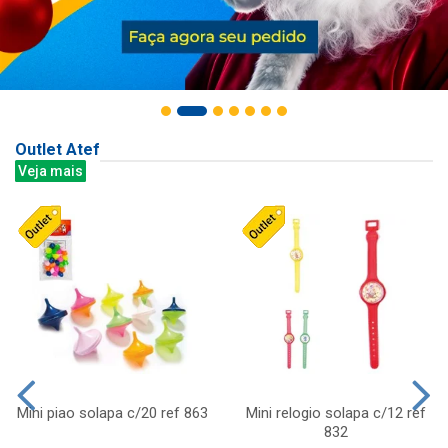
Outlet Atef
Veja mais
Mini piao solapa c/20 ref 863
Mini relogio solapa c/12 ref
832