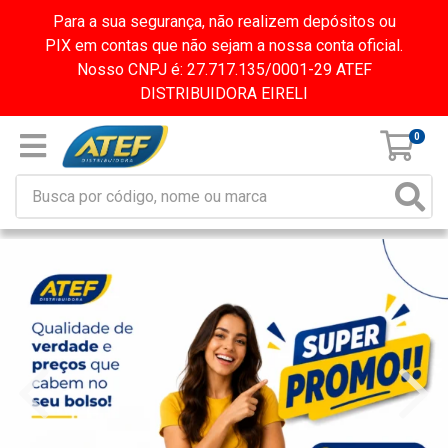
Para a sua segurança, não realizem depósitos ou
PIX em contas que não sejam a nossa conta oficial.
Nosso CNPJ é: 27.717.135/0001-29 ATEF
DISTRIBUIDORA EIRELI
0