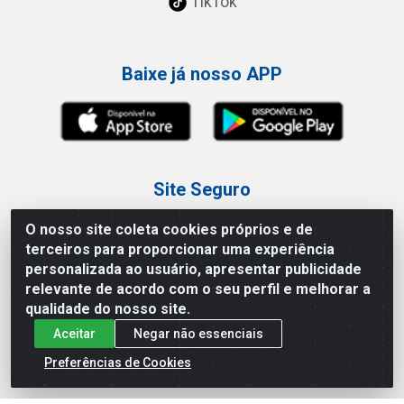
TikTok
Baixe já nosso APP
Site Seguro
O nosso site coleta cookies próprios e de
terceiros para proporcionar uma experiência
personalizada ao usuário, apresentar publicidade
relevante de acordo com o seu perfil e melhorar a
Loja / Showroom
qualidade do nosso site.
Aceitar
Negar não essenciais
Tel.: (11) 3227-0546
Av Vautier, 587/597 - Pari - São Paulo/SP
Preferências de Cookies