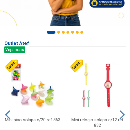
Outlet Atef
Veja mais
Mini piao solapa c/20 ref 863
Mini relogio solapa c/12 ref
832