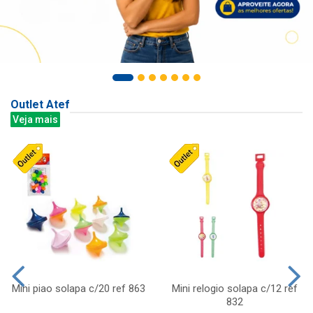
Outlet Atef
Veja mais
Mini piao solapa c/20 ref 863
Mini relogio solapa c/12 ref
832