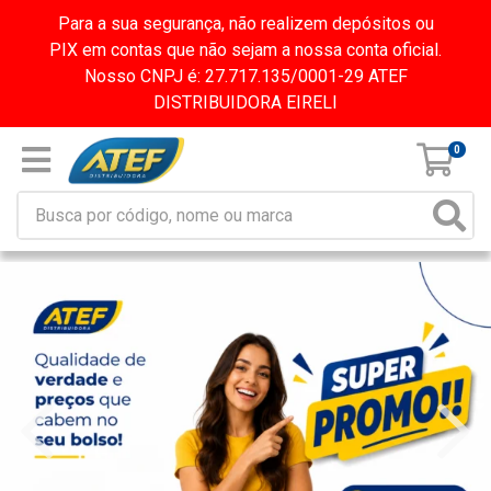
Para a sua segurança, não realizem depósitos ou
PIX em contas que não sejam a nossa conta oficial.
Nosso CNPJ é: 27.717.135/0001-29 ATEF
DISTRIBUIDORA EIRELI
0