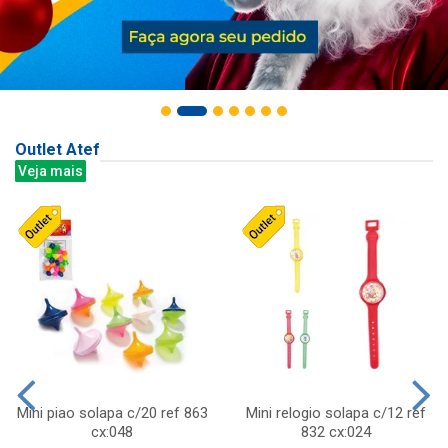
Outlet Atef
Veja mais
Mini piao solapa c/20 ref 863
Mini relogio solapa c/12 ref
cx:048
832 cx:024