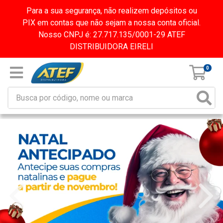
Para a sua segurança, não realizem depósitos ou
PIX em contas que não sejam a nossa conta oficial.
Nosso CNPJ é: 27.717.135/0001-29 ATEF
DISTRIBUIDORA EIRELI
0