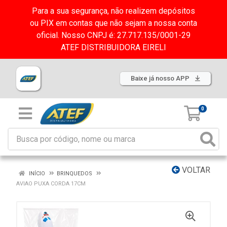
Para a sua segurança, não realizem depósitos
ou PIX em contas que não sejam a nossa conta
oficial. Nosso CNPJ é: 27.717.135/0001-29
ATEF DISTRIBUIDORA EIRELI
Baixe já nosso APP
0
VOLTAR
INÍCIO
BRINQUEDOS
AVIAO PUXA CORDA 17CM