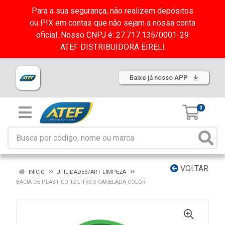
Para a sua segurança, não realizem depósitos
ou PIX em contas que não sejam a nossa conta
oficial. Nosso CNPJ é: 27.717.135/0001-29
ATEF DISTRIBUIDORA EIRELI
Baixe já nosso APP
0
VOLTAR
INÍCIO
UTILIDADES/ART LIMPEZA
BACIA DE PLASTICO 12 LITROS CANELADA COLOR