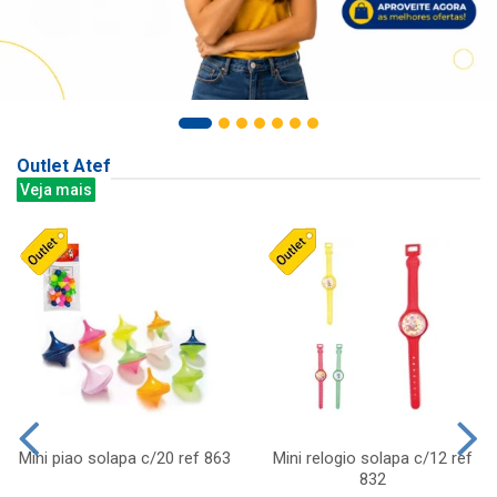
Outlet Atef
Veja mais
Mini piao solapa c/20 ref 863
Mini relogio solapa c/12 ref
832