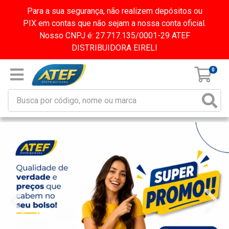
Para a sua segurança, não realizem depósitos ou
PIX em contas que não sejam a nossa conta oficial.
Nosso CNPJ é: 27.717.135/0001-29 ATEF
DISTRIBUIDORA EIRELI
0