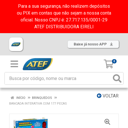
Para a sua segurança, não realizem depósitos
ou PIX em contas que não sejam a nossa conta
oficial. Nosso CNPJ é: 27.717.135/0001-29
ATEF DISTRIBUIDORA EIRELI
Baixe já nosso APP
0
VOLTAR
INÍCIO
BRINQUEDOS
BANCADA INTERATIVA COM 177 PECAS