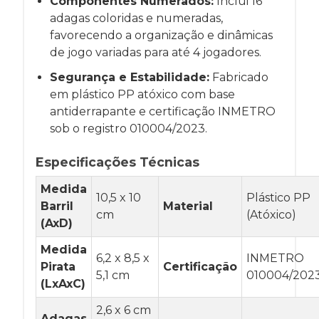
Componentes Numerados:
Inclui 16
adagas coloridas e numeradas,
favorecendo a organização e dinâmicas
de jogo variadas para até 4 jogadores.
Segurança e Estabilidade:
Fabricado
em plástico PP atóxico com base
antiderrapante e certificação INMETRO
sob o registro 010004/2023.
Especificações Técnicas
Medida
10,5 x 10
Plástico PP
Barril
Material
cm
(Atóxico)
(AxD)
Medida
6,2 x 8,5 x
INMETRO
Pirata
Certificação
5,1 cm
010004/202
(LxAxC)
2,6 x 6 cm
Adagas