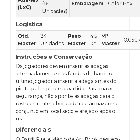
(16
Embalagem
Color Box
(LxC)
Unidades)
Logística
Qtd.
24
Peso
4,5
M³
0,050
Master
Unidades
Master
kg
Master
Instruções e Conservação
Os jogadores devem inserir as adagas
alternadamente nas fendas do barril; o
último jogador a inserir a adaga antes do
pirata pular perde a partida. Para maior
segurança, não aponte as adagas para o
rosto durante a brincadeira e armazene o
conjunto em local seco e arejado após o
uso.
Diferenciais
O Barril Pirata Médio da Art Brink destaca-