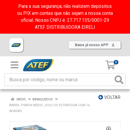
Para a sua segurança, não realizem depósitos
ou PIX em contas que não sejam a nossa conta
oficial. Nosso CNPJ é: 27.717.135/0001-29
ATEF DISTRIBUIDORA EIRELI
Baixe já nosso APP
0
VOLTAR
INÍCIO
BRINQUEDOS
BARRIL PIRATA MEDIO JOGO DE ESTRATEGIA COM 16
ADAGAS