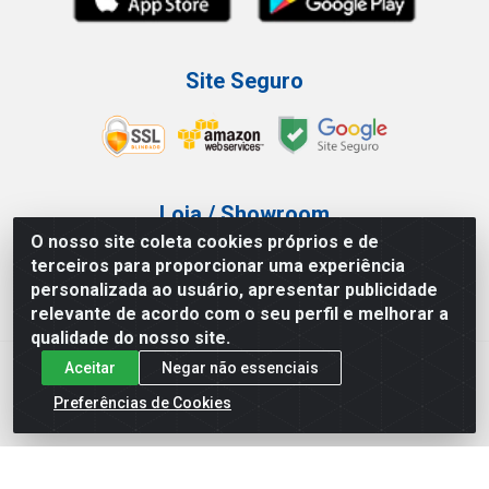
Site Seguro
Loja / Showroom
O nosso site coleta cookies próprios e de
Tel.: (11) 3227-0546
terceiros para proporcionar uma experiência
Av Vautier, 587/597 - Pari - São Paulo/SP
personalizada ao usuário, apresentar publicidade
relevante de acordo com o seu perfil e melhorar a
qualidade do nosso site.
Aceitar
Negar não essenciais
Atef Distribuidora LTDA - Av. Vautier, 585/597 - Pari - São
Paulo/SP - CEP 03.032-000 - CNPJ 27.717.135/0001-29
Preferências de Cookies