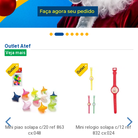
Outlet Atef
Veja mais
Mini piao solapa c/20 ref 863
Mini relogio solapa c/12 ref
cx:048
832 cx:024