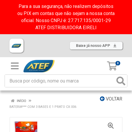
Para a sua segurança, não realizem depósitos
ou PIX em contas que não sejam a nossa conta
oficial. Nosso CNPJ é: 27.717.135/0001-29
ATEF DISTRIBUIDORA EIRELI
Baixe já nosso APP
0
VOLTAR
INÍCIO
BATERIA*** COM 3 BASES E 1 PRATO CX:006