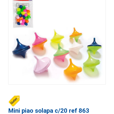
Mini piao solapa c/20 ref 863