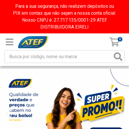
Para a sua segurança, não realizem depósitos ou
PIX em contas que não sejam a nossa conta oficial.
Nosso CNPJ é: 27.717.135/0001-29 ATEF
DISTRIBUIDORA EIRELI
0