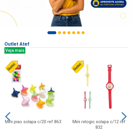
Outlet Atef
Veja mais
Mini piao solapa c/20 ref 863
Mini relogio solapa c/12 ref
832