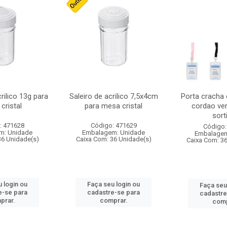
crilico 13g para
Saleiro de acrilico 7,5x4cm
Porta cracha
cristal
para mesa cristal
cordao ver
sort
: 471628
Código: 471629
Código:
m: Unidade
Embalagem: Unidade
Embalagem
36 Unidade(s)
Caixa Com: 36 Unidade(s)
Caixa Com: 3
 login ou
Faça seu login ou
Faça seu
e-se para
cadastre-se para
cadastre
prar.
comprar.
comp