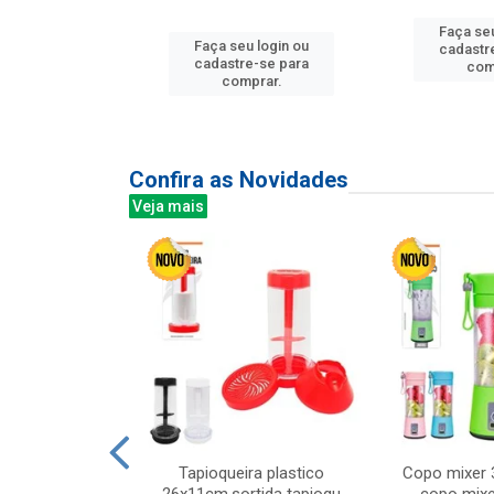
u login ou
Faça seu
Faça seu login ou
e-se para
cadastr
cadastre-se para
prar.
com
comprar.
Confira as Novidades
Veja mais
mesa cer 18cm
Tapioqueira plastico
Copo mixer 