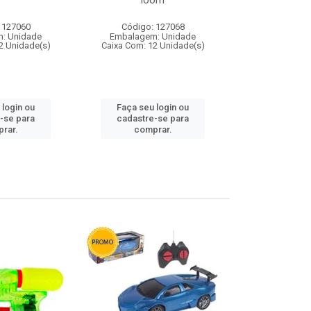
loom
 127060
Código: 127068
Código:
: Unidade
Embalagem: Unidade
Embalagem
2 Unidade(s)
Caixa Com: 12 Unidade(s)
Caixa Com: 1
 login ou
Faça seu login ou
Faça seu 
-se para
cadastre-se para
cadastre
rar.
comprar.
comp