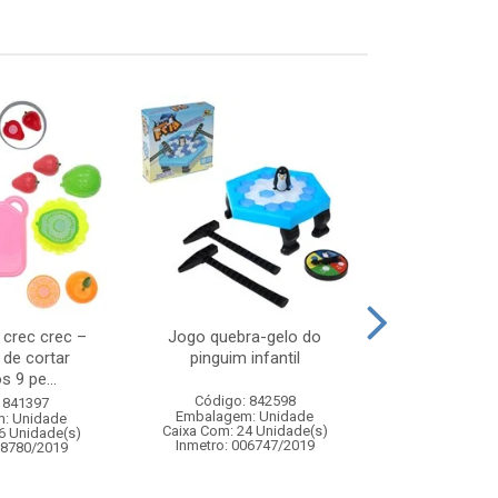
s crec crec –
Jogo quebra-gelo do
Water balloon
 de cortar
pinguim infantil
s 9 pe...
Código: 842598
Código:
 841397
Embalagem: Unidade
Embalagem
: Unidade
Caixa Com: 24 Unidade(s)
Caixa Com: 7
6 Unidade(s)
Inmetro: 006747/2019
Inmetro: 0
08780/2019