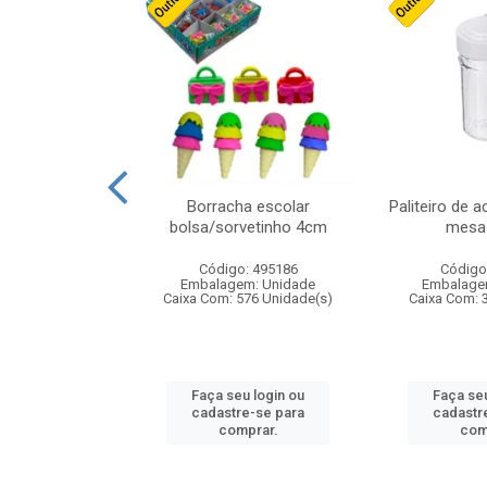
cores sortidas
Borracha escolar
Paliteiro de a
ref 130s
bolsa/sorvetinho 4cm
mesa 
: 826147
Código: 495186
Código
m: Unidade
Embalagem: Unidade
Embalage
160 Unidade(s)
Caixa Com: 576 Unidade(s)
Caixa Com: 
u login ou
Faça seu login ou
Faça seu
e-se para
cadastre-se para
cadastr
prar.
comprar.
com