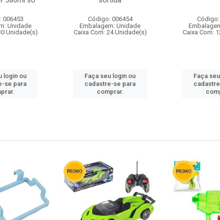
r 380ml so
sortida
: 006453
Código: 006454
Código:
m: Unidade
Embalagem: Unidade
Embalagem
30 Unidade(s)
Caixa Com: 24 Unidade(s)
Caixa Com: 1
 login ou
Faça seu login ou
Faça seu
e-se para
cadastre-se para
cadastre
prar.
comprar.
comp