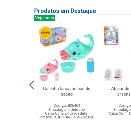
Produtos em Destaque
Veja mais
re madeira
Golfinho lanca bolhas de
Abajur de
tes 16x10cm
sabao
c/senso
: 841731
Código: 836461
Código
m: Unidade
Embalagem: Unidade
Embalage
48 Unidade(s)
Caixa Com: 24 Unidade(s)
Caixa Com: 1
Inmetro: ABCP-BRI-0404-2023-26