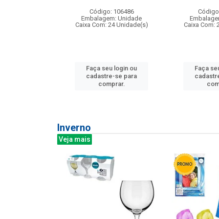
: 275814
Código: 106486
Código
m: Unidade
Embalagem: Unidade
Embalage
240 Unidade(s)
Caixa Com: 24 Unidade(s)
Caixa Com: 
u login ou
Faça seu login ou
Faça seu
e-se para
cadastre-se para
cadastr
prar.
comprar.
com
Inverno
Veja mais