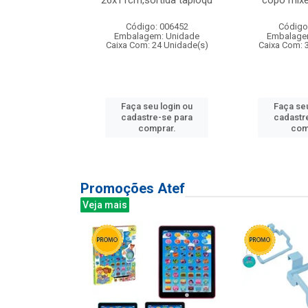
irios
26x11cm,sortida tapioqu
copo mixe
: 135177
Código: 006452
Código
m: Unidade
Embalagem: Unidade
Embalage
12 Unidade(s)
Caixa Com: 24 Unidade(s)
Caixa Com: 
u login ou
Faça seu login ou
Faça seu
e-se para
cadastre-se para
cadastr
prar.
comprar.
com
Promoções Atef
Veja mais