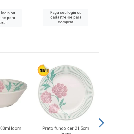
Faça seu login ou
Faça seu 
 login ou
cadastre-se para
cadastre
-se para
comprar.
comp
rar.
 500ml loom
Prato fundo cer 21,5cm
Prato raso c