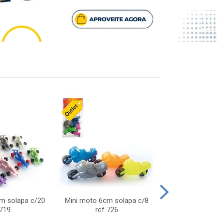
cm solapa c/20
Mini moto 6cm solapa c/8
Giro helice so
 719
ref 726
75