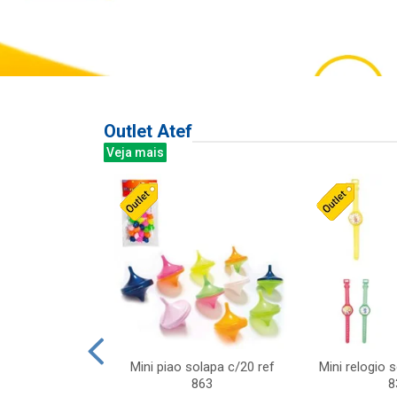
Outlet Atef
Veja mais
last c/div
Mini piao solapa c/20 ref
Mini relogio 
m ursinhos sor
863
8