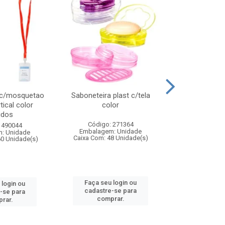
 c/mosquetao
Saboneteira plast c/tela
Prato plas
tical color
color
colo
idos
Código: 271364
Código:
 490044
Embalagem: Unidade
Embalagem
: Unidade
Caixa Com: 48 Unidade(s)
Caixa Com: 4
60 Unidade(s)
Faça seu login ou
Faça seu 
 login ou
cadastre-se para
cadastre
-se para
comprar.
comp
rar.