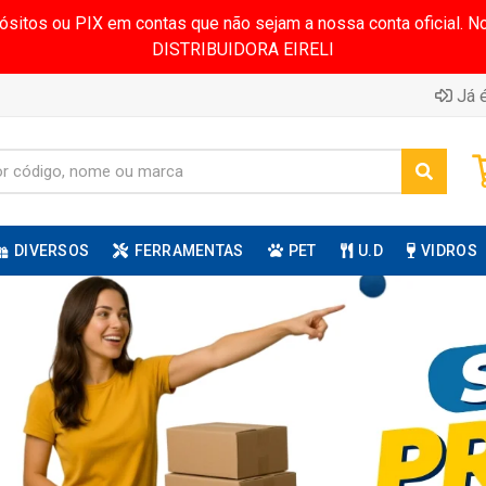
pósitos ou PIX em contas que não sejam a nossa conta oficial.
DISTRIBUIDORA EIRELI
Já é
DIVERSOS
FERRAMENTAS
PET
U.D
VIDROS