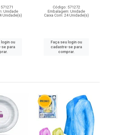
 571271
Código: 571272
Código:
: Unidade
Embalagem: Unidade
Embalagem
4 Unidade(s)
Caixa Com: 24 Unidade(s)
Caixa Com: 4
 login ou
Faça seu login ou
Faça seu 
-se para
cadastre-se para
cadastre
rar.
comprar.
comp