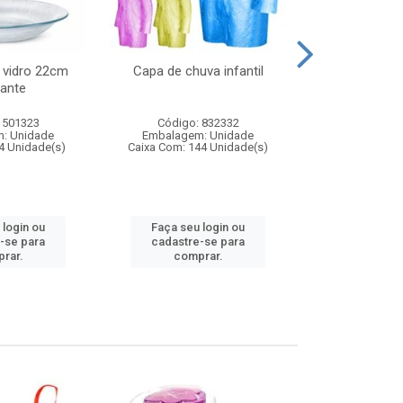
 vidro 22cm
Capa de chuva infantil
Jg prato fun
ante
diam
 501323
Código: 832332
Código:
: Unidade
Embalagem: Unidade
Embalagem
4 Unidade(s)
Caixa Com: 144 Unidade(s)
Caixa Com: 6
 login ou
Faça seu login ou
Faça seu 
-se para
cadastre-se para
cadastre
rar.
comprar.
comp