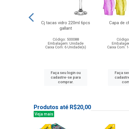
o raso 25,5cm
Cj tacas vidro 220ml 6pcs
Capa de c
e petala
gallant
: 503787
Código: 500088
Código
m: Unidade
Embalagem: Unidade
Embalage
24 Unidade(s)
Caixa Com: 6 Unidade(s)
Caixa Com: 1
u login ou
Faça seu login ou
Faça seu
e-se para
cadastre-se para
cadastr
prar.
comprar.
com
Produtos até R$20,00
Veja mais