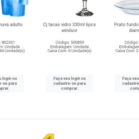
huva adulto
Cj tacas vidro 330ml 6pcs
Prato fundo
windsor
diam
: 832331
Código: 500859
Código:
m: Unidade
Embalagem: Unidade
Embalagem
44 Unidade(s)
Caixa Com: 6 Unidade(s)
Caixa Com: 2
 login ou
Faça seu login ou
Faça seu
e-se para
cadastre-se para
cadastre
prar.
comprar.
comp