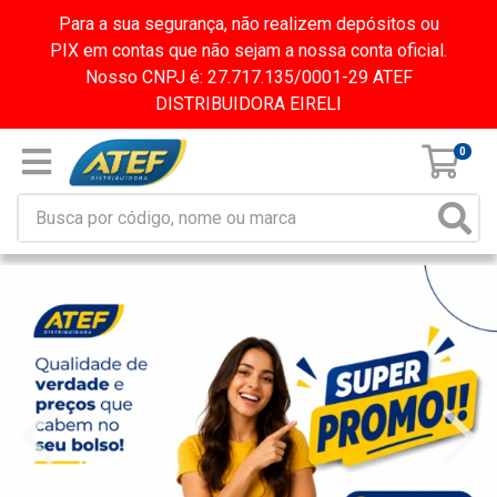
Para a sua segurança, não realizem depósitos ou
PIX em contas que não sejam a nossa conta oficial.
Nosso CNPJ é: 27.717.135/0001-29 ATEF
DISTRIBUIDORA EIRELI
0