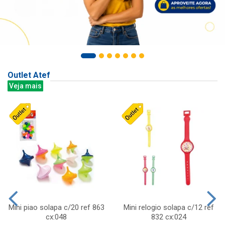
Outlet Atef
Veja mais
Mini piao solapa c/20 ref 863
Mini relogio solapa c/12 ref
cx:048
832 cx:024