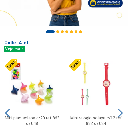
Outlet Atef
Veja mais
Mini piao solapa c/20 ref 863
Mini relogio solapa c/12 ref
cx:048
832 cx:024