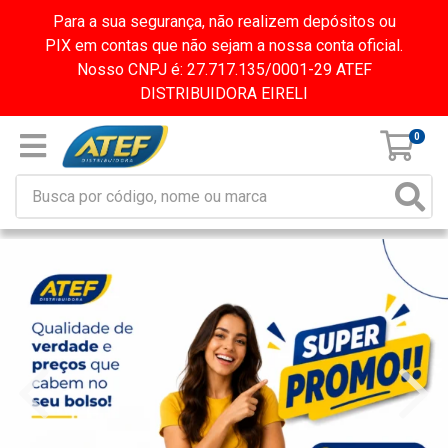
Para a sua segurança, não realizem depósitos ou
PIX em contas que não sejam a nossa conta oficial.
Nosso CNPJ é: 27.717.135/0001-29 ATEF
DISTRIBUIDORA EIRELI
0