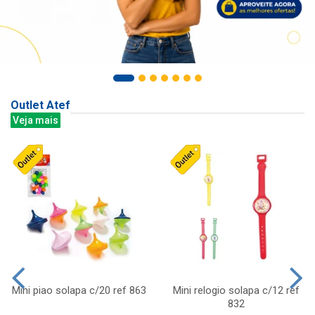
Outlet Atef
Veja mais
Mini piao solapa c/20 ref 863
Mini relogio solapa c/12 ref
832