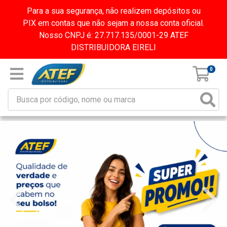
Para a sua segurança, não realizem depósitos ou
PIX em contas que não sejam a nossa conta oficial.
Nosso CNPJ é: 27.717.135/0001-29 ATEF
DISTRIBUIDORA EIRELI
0