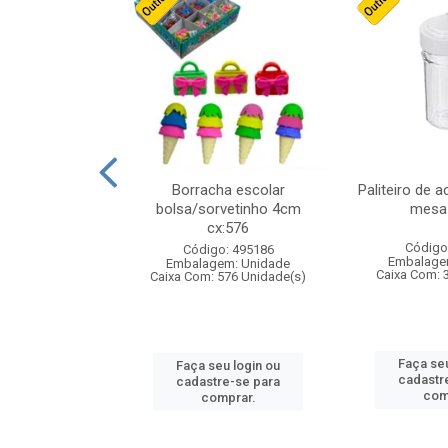
stico n.4 12cm
Borracha escolar
Paliteiro de a
bolsa/sorvetinho 4cm
mesa 
cx:576
: 940550
Código
Código: 495186
m: Unidade
Embalage
Embalagem: Unidade
24 Unidade(s)
Caixa Com: 
Caixa Com: 576 Unidade(s)
u login ou
Faça seu
Faça seu login ou
e-se para
cadastr
cadastre-se para
prar.
com
comprar.