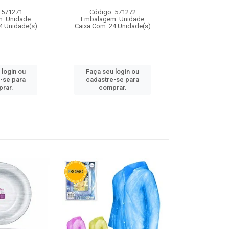
 571271
Código: 571272
Código:
: Unidade
Embalagem: Unidade
Embalagem
4 Unidade(s)
Caixa Com: 24 Unidade(s)
Caixa Com: 4
 login ou
Faça seu login ou
Faça seu 
-se para
cadastre-se para
cadastre
rar.
comprar.
comp