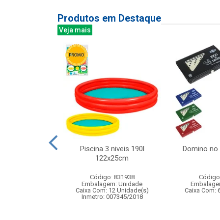
Produtos em Destaque
Veja mais
o bate e volta
Piscina 3 niveis 190l
Domino no
licia
122x25cm
: 833087
Código: 831938
Código
m: Unidade
Embalagem: Unidade
Embalage
60 Unidade(s)
Caixa Com: 12 Unidade(s)
Caixa Com: 
005080/2019
Inmetro: 007345/2018