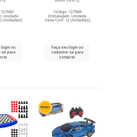
012
loom cx:012
cx:
 127060
Código: 127068
Código:
: Unidade
Embalagem: Unidade
Embalagem
2 Unidade(s)
Caixa Com: 12 Unidade(s)
Caixa Com: 1
 login ou
Faça seu login ou
Faça seu 
-se para
cadastre-se para
cadastre
rar.
comprar.
comp