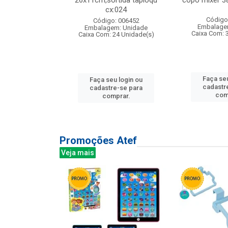
s cx:012
26x11cm,sortida tapioqu
copo mixer 3
cx:024
: 135177
Código
Código: 006452
m: Unidade
Embalage
Embalagem: Unidade
12 Unidade(s)
Caixa Com: 
Caixa Com: 24 Unidade(s)
u login ou
Faça seu
Faça seu login ou
e-se para
cadastr
cadastre-se para
prar.
com
comprar.
Promoções Atef
Veja mais