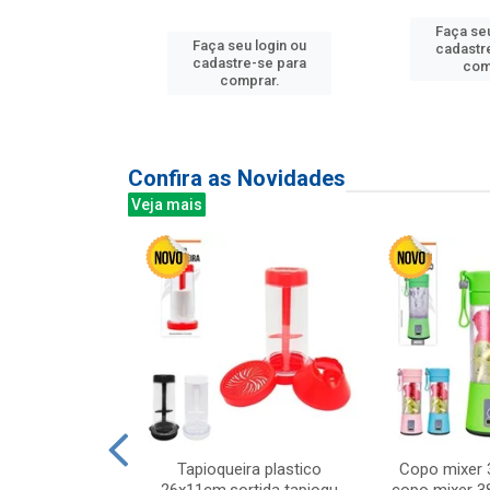
Faça seu
u login ou
Faça seu login ou
cadastr
e-se para
cadastre-se para
com
prar.
comprar.
Confira as Novidades
Veja mais
mesa cer 18cm
Tapioqueira plastico
Copo mixer 