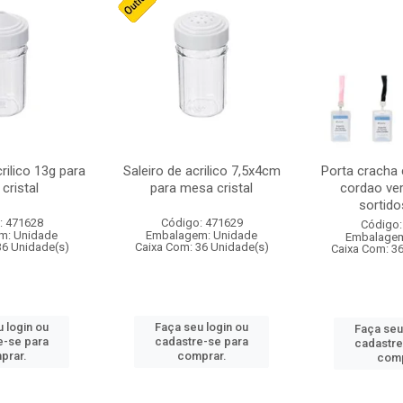
crilico 13g para
Saleiro de acrilico 7,5x4cm
Porta cracha
cristal
para mesa cristal
cordao ver
sortidos
: 471628
Código: 471629
Código:
m: Unidade
Embalagem: Unidade
Embalagem
36 Unidade(s)
Caixa Com: 36 Unidade(s)
Caixa Com: 3
 login ou
Faça seu login ou
Faça seu
e-se para
cadastre-se para
cadastre
prar.
comprar.
comp