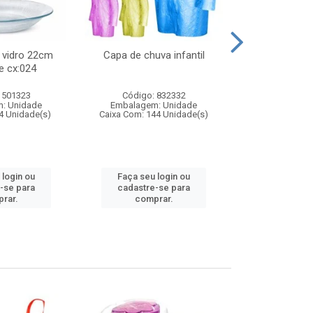
 vidro 22cm
Capa de chuva infantil
Jg prato fun
e cx:024
diam
 501323
Código: 832332
Código:
: Unidade
Embalagem: Unidade
Embalagem
4 Unidade(s)
Caixa Com: 144 Unidade(s)
Caixa Com: 6
 login ou
Faça seu login ou
Faça seu 
-se para
cadastre-se para
cadastre
rar.
comprar.
comp