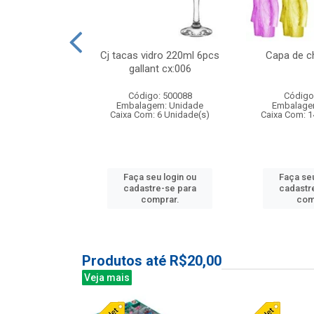
 vidro 23,5cm
Cj tacas vidro 220ml 6pcs
Capa de c
etala cx:024
gallant cx:006
: 503788
Código: 500088
Código
m: Unidade
Embalagem: Unidade
Embalage
24 Unidade(s)
Caixa Com: 6 Unidade(s)
Caixa Com: 1
u login ou
Faça seu login ou
Faça seu
e-se para
cadastre-se para
cadastr
prar.
comprar.
com
Produtos até R$20,00
Veja mais