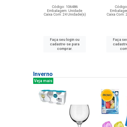
:240
Código: 106486
Código
: 275814
Embalagem: Unidade
Embalage
m: Unidade
Caixa Com: 24 Unidade(s)
Caixa Com: 
240 Unidade(s)
Faça seu login ou
Faça seu
u login ou
cadastre-se para
cadastr
e-se para
comprar.
com
prar.
Inverno
Veja mais