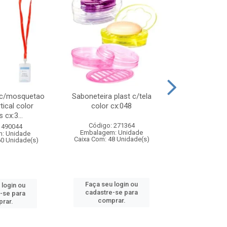
 c/mosquetao
Saboneteira plast c/tela
Prato plas
tical color
color cx:048
colorido
 cx:3...
Código: 271364
Código:
 490044
Embalagem: Unidade
Embalagem
: Unidade
Caixa Com: 48 Unidade(s)
Caixa Com: 4
60 Unidade(s)
Faça seu login ou
Faça seu 
 login ou
cadastre-se para
cadastre
-se para
comprar.
comp
rar.