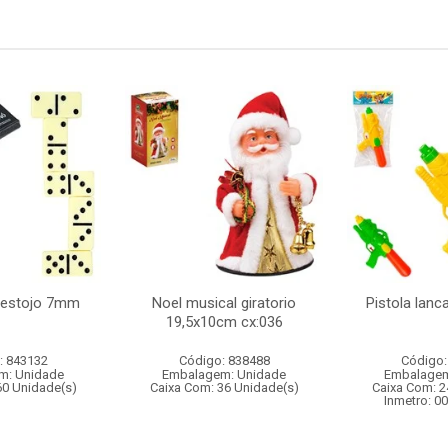
 estojo 7mm
Noel musical giratorio
Pistola lan
19,5x10cm cx:036
: 843132
Código: 838488
Código:
m: Unidade
Embalagem: Unidade
Embalagem
60 Unidade(s)
Caixa Com: 36 Unidade(s)
Caixa Com: 2
Inmetro: 0