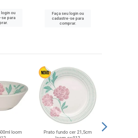
 login ou
Faça seu 
Faça seu login ou
-se para
cadastre
cadastre-se para
rar.
comp
comprar.
 500ml loom
Prato fundo cer 21,5cm
Prato raso c