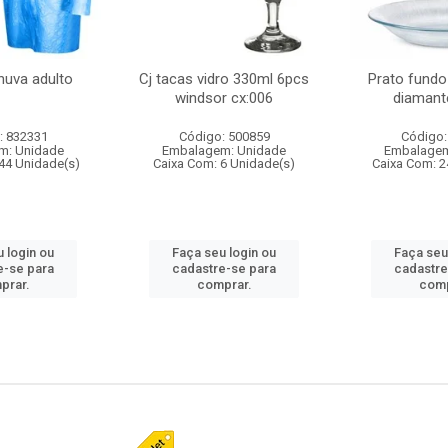
huva adulto
Cj tacas vidro 330ml 6pcs
Prato fundo
windsor cx:006
diamant
: 832331
Código: 500859
Código:
m: Unidade
Embalagem: Unidade
Embalagem
44 Unidade(s)
Caixa Com: 6 Unidade(s)
Caixa Com: 2
 login ou
Faça seu login ou
Faça seu
e-se para
cadastre-se para
cadastre
prar.
comprar.
comp