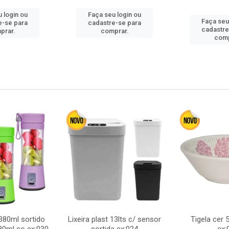
 login ou
Faça seu login ou
Faça seu
e-se para
cadastre-se para
cadastre
prar.
comprar.
comp
380ml sortido
Lixeira plast 13lts c/ sensor
Tigela cer