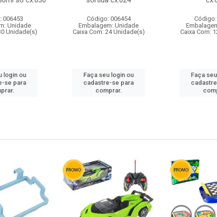
80ml so cx:030
sortida cx:024
cx:
: 006453
Código: 006454
Código:
m: Unidade
Embalagem: Unidade
Embalagem
30 Unidade(s)
Caixa Com: 24 Unidade(s)
Caixa Com: 1
 login ou
Faça seu login ou
Faça seu
e-se para
cadastre-se para
cadastre
prar.
comprar.
comp