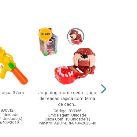
ca agua 37cm
Jogo dog morde dedo - jogo
Skate de ded
de reacao rapida com tema
cx:0
de cach...
 830512
Código:
Código: 839356
: Unidade
Embalagem
Embalagem: Unidade
4 Unidade(s)
Caixa Com: 36
Caixa Com: 18 Unidade(s)
06409/2019
Inmetro: 0
Inmetro: ABCP-BRI-0404-2023-40