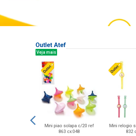
Outlet Atef
Veja mais
last c/div
Mini piao solapa c/20 ref
Mini relogio 
m ursinhos sor
863 cx:048
832 