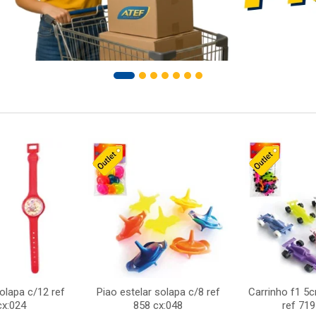
solapa c/12 ref
Piao estelar solapa c/8 ref
Carrinho f1 5
cx:024
858 cx:048
ref 719