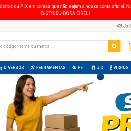
pósitos ou PIX em contas que não sejam a nossa conta oficial.
DISTRIBUIDORA EIRELI
Já é
DIVERSOS
FERRAMENTAS
PET
U.D
VIDROS