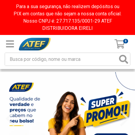
Para a sua segurança, não realizem depósitos ou
PIX em contas que não sejam a nossa conta oficial.
Nosso CNPJ é: 27.717.135/0001-29 ATEF
DISTRIBUIDORA EIRELI
0