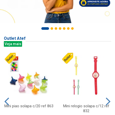
Outlet Atef
Veja mais
Mini piao solapa c/20 ref 863
Mini relogio solapa c/12 ref
832