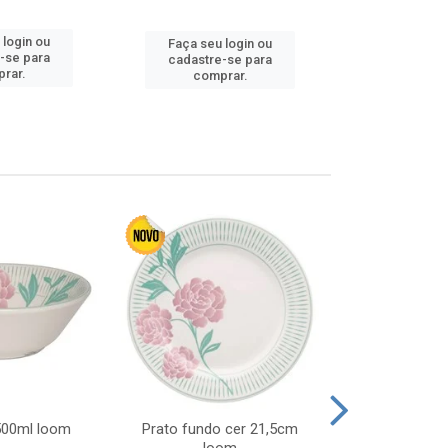
 login ou
Faça seu 
Faça seu login ou
-se para
cadastre
cadastre-se para
rar.
comp
comprar.
 500ml loom
Prato fundo cer 21,5cm
Prato raso c