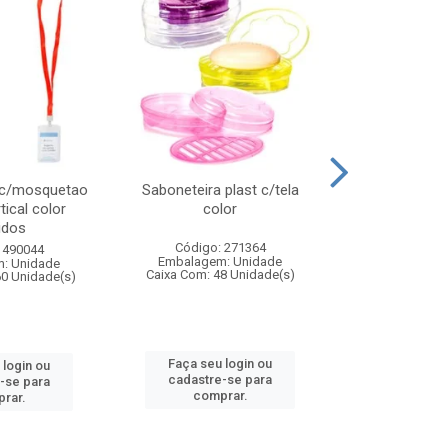
 c/mosquetao
Saboneteira plast c/tela
Prato plas
tical color
color
colo
idos
Código: 271364
Código:
 490044
Embalagem: Unidade
Embalagem
: Unidade
Caixa Com: 48 Unidade(s)
Caixa Com: 4
60 Unidade(s)
Faça seu login ou
Faça seu 
 login ou
cadastre-se para
cadastre
-se para
comprar.
comp
rar.