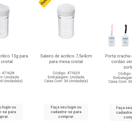
crilico 13g para
Saleiro de acrilico 7,5x4cm
Porta cracha
cristal
para mesa cristal
cordao ver
sort
: 471628
Código: 471629
Código:
m: Unidade
Embalagem: Unidade
Embalagem
36 Unidade(s)
Caixa Com: 36 Unidade(s)
Caixa Com: 3
 login ou
Faça seu login ou
Faça seu
e-se para
cadastre-se para
cadastre
prar.
comprar.
comp