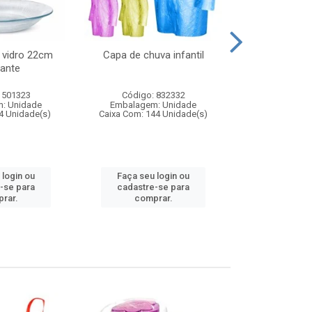
 vidro 22cm
Capa de chuva infantil
Jg prato fun
ante
diam
 501323
Código: 832332
Código:
: Unidade
Embalagem: Unidade
Embalagem
4 Unidade(s)
Caixa Com: 144 Unidade(s)
Caixa Com: 6
 login ou
Faça seu login ou
Faça seu 
-se para
cadastre-se para
cadastre
rar.
comprar.
comp