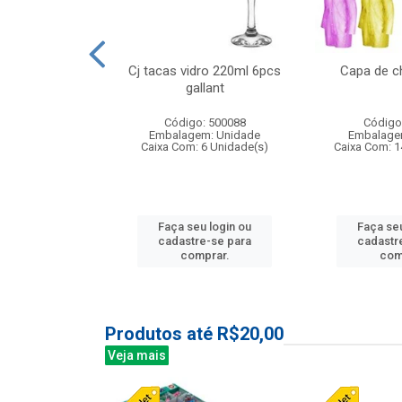
 vidro 23,5cm
Cj tacas vidro 220ml 6pcs
Capa de c
e petala
gallant
: 503788
Código: 500088
Código
m: Unidade
Embalagem: Unidade
Embalage
24 Unidade(s)
Caixa Com: 6 Unidade(s)
Caixa Com: 1
u login ou
Faça seu login ou
Faça seu
e-se para
cadastre-se para
cadastr
prar.
comprar.
com
Produtos até R$20,00
Veja mais