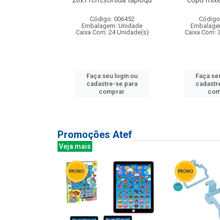
irios
26x11cm,sortida tapioqu
copo mixe
: 135177
Código: 006452
Código
m: Unidade
Embalagem: Unidade
Embalage
12 Unidade(s)
Caixa Com: 24 Unidade(s)
Caixa Com: 
u login ou
Faça seu login ou
Faça seu
e-se para
cadastre-se para
cadastr
prar.
comprar.
com
Promoções Atef
Veja mais