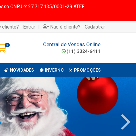
 Nosso CNPJ é: 27.717.135/0001-29 ATEF
|
 cliente? - Entrar
Não é cliente? - Cadastrar
Central de Vendas Online
0
(11) 3324-6411
NOVIDADES
INVERNO
PROMOÇÕES