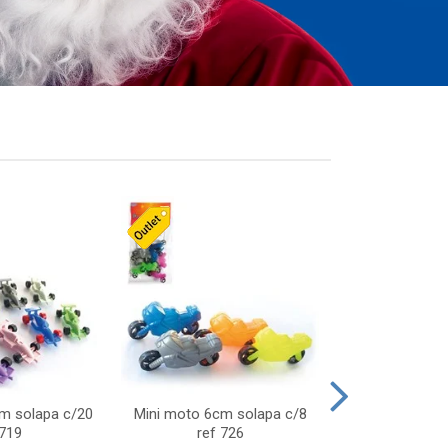
cm solapa c/20
Mini moto 6cm solapa c/8
Giro helice so
 719
ref 726
75