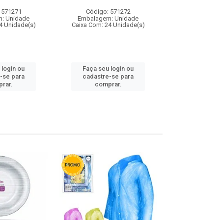
 571271
Código: 571272
Código:
: Unidade
Embalagem: Unidade
Embalagem
4 Unidade(s)
Caixa Com: 24 Unidade(s)
Caixa Com: 4
 login ou
Faça seu login ou
Faça seu 
-se para
cadastre-se para
cadastre
rar.
comprar.
comp