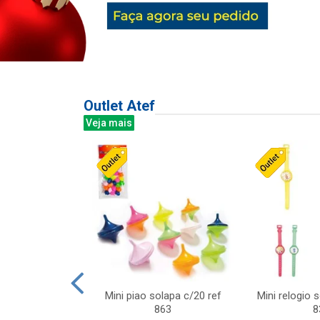
Outlet Atef
Veja mais
last c/div
Mini piao solapa c/20 ref
Mini relogio 
m ursinhos sor
863
8