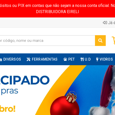
pósitos ou PIX em contas que não sejam a nossa conta oficial.
DISTRIBUIDORA EIRELI
Já é
DIVERSOS
FERRAMENTAS
PET
U.D
VIDROS