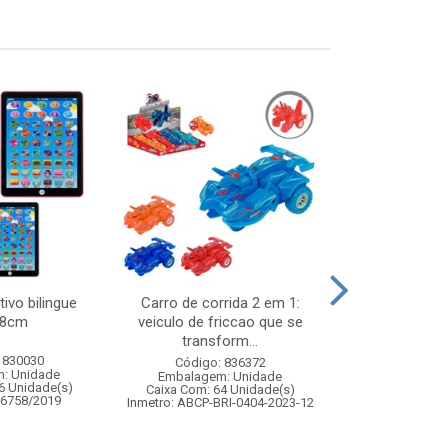
tivo bilingue
Carro de corrida 2 em 1:
Water balloon
18cm
veiculo de friccao que se
transform...
 830030
Código:
Código: 836372
: Unidade
Embalagem
Embalagem: Unidade
6 Unidade(s)
Caixa Com: 7
Caixa Com: 64 Unidade(s)
06758/2019
Inmetro: 0
Inmetro: ABCP-BRI-0404-2023-12