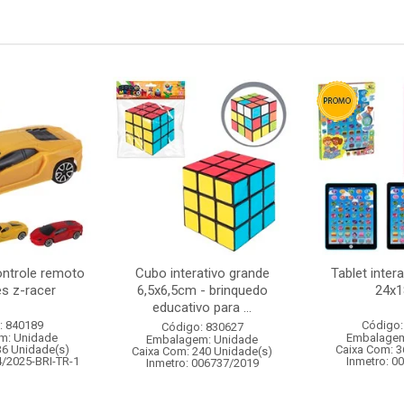
ntrole remoto
Cubo interativo grande
Tablet intera
s z-racer
6,5x6,5cm - brinquedo
24x
educativo para ...
: 840189
Código:
Código: 830627
m: Unidade
Embalagem
Embalagem: Unidade
36 Unidade(s)
Caixa Com: 3
Caixa Com: 240 Unidade(s)
4/2025-BRI-TR-1
Inmetro: 0
Inmetro: 006737/2019