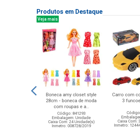
Produtos em Destaque
Veja mais
veludo 38x29cm
Boneca amy closet style
Carro com co
28cm - boneca de moda
3 funcoe
com roupas e a...
: 830874
Código
Código: 841293
m: Unidade
Embalage
Embalagem: Unidade
120 Unidade(s)
Caixa Com: 
Caixa Com: 24 Unidade(s)
Inmetro: 1244
Inmetro: 008728/2019