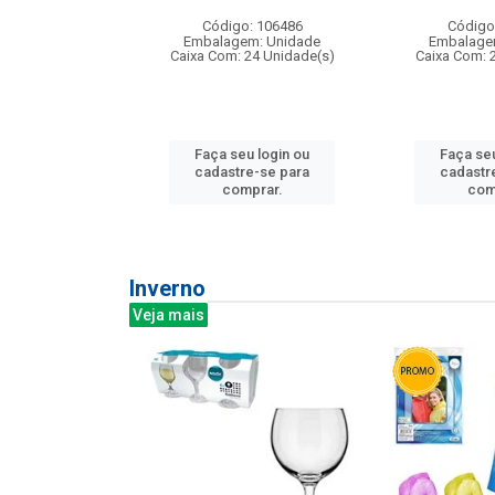
: 275814
Código: 106486
Código
m: Unidade
Embalagem: Unidade
Embalage
240 Unidade(s)
Caixa Com: 24 Unidade(s)
Caixa Com: 
u login ou
Faça seu login ou
Faça seu
e-se para
cadastre-se para
cadastr
prar.
comprar.
com
Inverno
Veja mais