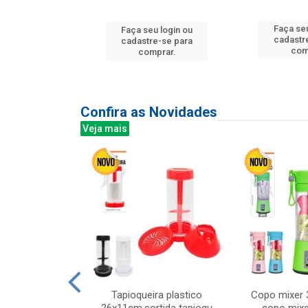
u login ou
Faça seu
Faça seu login ou
e-se para
cadastr
cadastre-se para
prar.
com
comprar.
Confira as Novidades
Veja mais
mesa cer 18cm
Tapioqueira plastico
Copo mixer 