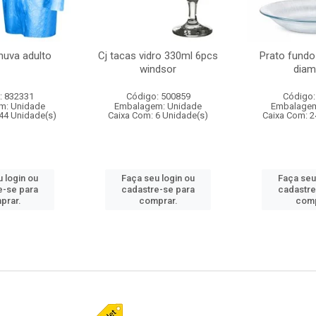
huva adulto
Cj tacas vidro 330ml 6pcs
Prato fundo
windsor
diam
: 832331
Código: 500859
Código:
m: Unidade
Embalagem: Unidade
Embalagem
44 Unidade(s)
Caixa Com: 6 Unidade(s)
Caixa Com: 2
 login ou
Faça seu login ou
Faça seu
e-se para
cadastre-se para
cadastre
prar.
comprar.
comp