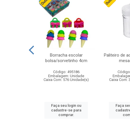
stico n.4 12cm
Borracha escolar
Paliteiro de a
bolsa/sorvetinho 4cm
mesa 
: 940550
Código: 495186
Código
m: Unidade
Embalagem: Unidade
Embalage
24 Unidade(s)
Caixa Com: 576 Unidade(s)
Caixa Com: 
u login ou
Faça seu login ou
Faça seu
e-se para
cadastre-se para
cadastr
prar.
comprar.
com