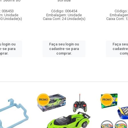
r 380ml so
sortida
: 006453
Código: 006454
Código:
m: Unidade
Embalagem: Unidade
Embalagem
30 Unidade(s)
Caixa Com: 24 Unidade(s)
Caixa Com: 1
 login ou
Faça seu login ou
Faça seu
e-se para
cadastre-se para
cadastre
prar.
comprar.
comp