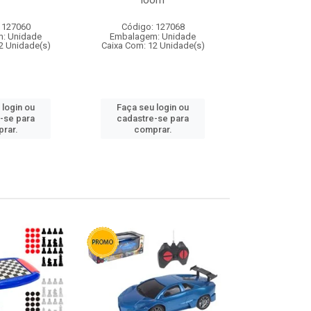
loom
 127060
Código: 127068
Código:
: Unidade
Embalagem: Unidade
Embalagem
2 Unidade(s)
Caixa Com: 12 Unidade(s)
Caixa Com: 1
 login ou
Faça seu login ou
Faça seu 
-se para
cadastre-se para
cadastre
rar.
comprar.
comp