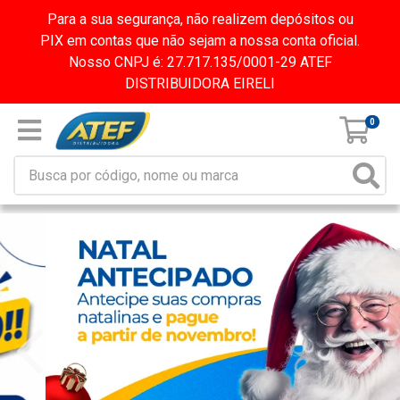
Para a sua segurança, não realizem depósitos ou
PIX em contas que não sejam a nossa conta oficial.
Nosso CNPJ é: 27.717.135/0001-29 ATEF
DISTRIBUIDORA EIRELI
0