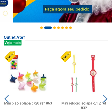
Outlet Atef
Veja mais
Mini piao solapa c/20 ref 863
Mini relogio solapa c/12 ref
832