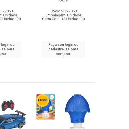
loom
 127060
Código: 127068
Código:
: Unidade
Embalagem: Unidade
Embalagem
2 Unidade(s)
Caixa Com: 12 Unidade(s)
Caixa Com: 1
 login ou
Faça seu login ou
Faça seu 
-se para
cadastre-se para
cadastre
rar.
comprar.
comp