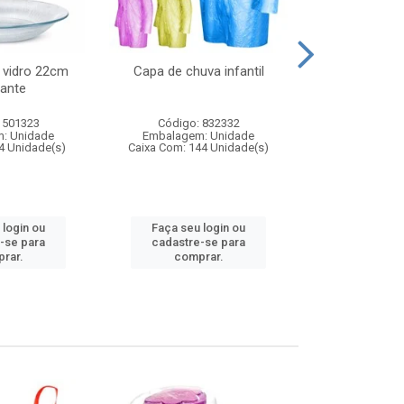
 vidro 22cm
Capa de chuva infantil
Jg prato fun
ante
diam
 501323
Código: 832332
Código:
: Unidade
Embalagem: Unidade
Embalagem
4 Unidade(s)
Caixa Com: 144 Unidade(s)
Caixa Com: 6
 login ou
Faça seu login ou
Faça seu 
-se para
cadastre-se para
cadastre
rar.
comprar.
comp