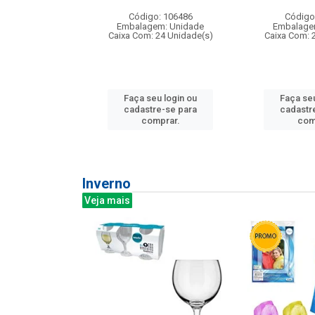
: 275814
Código: 106486
Código
m: Unidade
Embalagem: Unidade
Embalage
240 Unidade(s)
Caixa Com: 24 Unidade(s)
Caixa Com: 
u login ou
Faça seu login ou
Faça seu
e-se para
cadastre-se para
cadastr
prar.
comprar.
com
Inverno
Veja mais