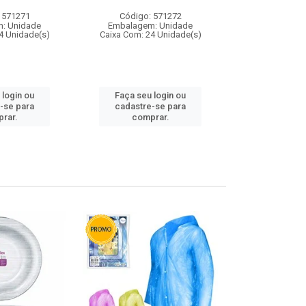
 571271
Código: 571272
Código:
: Unidade
Embalagem: Unidade
Embalagem
4 Unidade(s)
Caixa Com: 24 Unidade(s)
Caixa Com: 4
 login ou
Faça seu login ou
Faça seu 
-se para
cadastre-se para
cadastre
rar.
comprar.
comp