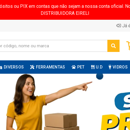
pósitos ou PIX em contas que não sejam a nossa conta oficial.
DISTRIBUIDORA EIRELI
Já é
DIVERSOS
FERRAMENTAS
PET
U.D
VIDROS