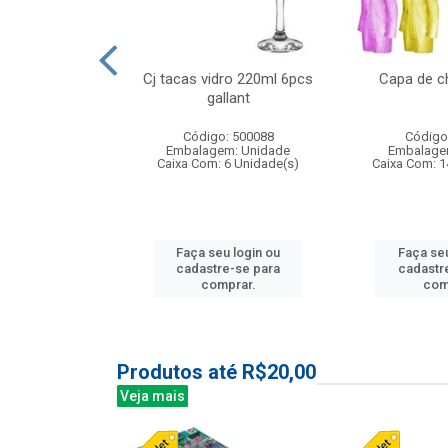
o raso 25,5cm
Cj tacas vidro 220ml 6pcs
Capa de c
e petala
gallant
: 503787
Código: 500088
Código
m: Unidade
Embalagem: Unidade
Embalage
24 Unidade(s)
Caixa Com: 6 Unidade(s)
Caixa Com: 1
u login ou
Faça seu login ou
Faça seu
e-se para
cadastre-se para
cadastr
prar.
comprar.
com
Produtos até R$20,00
Veja mais