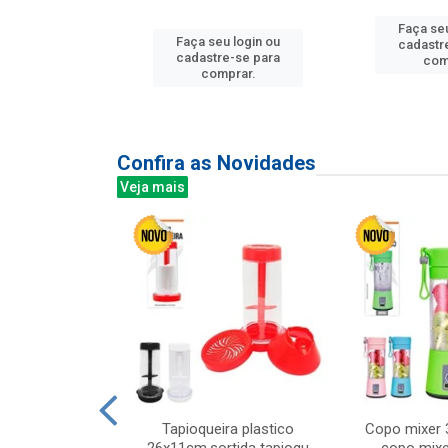
Faça seu
u login ou
Faça seu login ou
cadastr
e-se para
cadastre-se para
com
prar.
comprar.
Confira as Novidades
Veja mais
mesa cer 18cm
Tapioqueira plastico
Copo mixer 