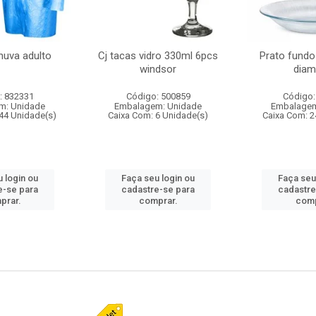
huva adulto
Cj tacas vidro 330ml 6pcs
Prato fundo
windsor
diam
: 832331
Código: 500859
Código:
m: Unidade
Embalagem: Unidade
Embalagem
44 Unidade(s)
Caixa Com: 6 Unidade(s)
Caixa Com: 2
 login ou
Faça seu login ou
Faça seu
e-se para
cadastre-se para
cadastre
prar.
comprar.
comp