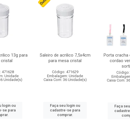
crilico 13g para
Saleiro de acrilico 7,5x4cm
Porta cracha
cristal
para mesa cristal
cordao ver
sort
: 471628
Código: 471629
Código:
m: Unidade
Embalagem: Unidade
Embalagem
36 Unidade(s)
Caixa Com: 36 Unidade(s)
Caixa Com: 3
 login ou
Faça seu login ou
Faça seu
e-se para
cadastre-se para
cadastre
prar.
comprar.
comp