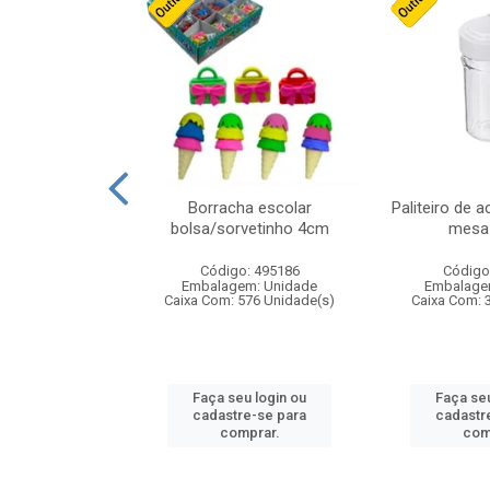
stico n.4 12cm
Borracha escolar
Paliteiro de a
bolsa/sorvetinho 4cm
mesa 
: 940550
Código: 495186
Código
m: Unidade
Embalagem: Unidade
Embalage
24 Unidade(s)
Caixa Com: 576 Unidade(s)
Caixa Com: 
u login ou
Faça seu login ou
Faça seu
e-se para
cadastre-se para
cadastr
prar.
comprar.
com