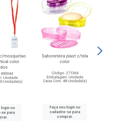
 c/mosquetao
Saboneteira plast c/tela
Prato plas
tical color
color
colo
idos
Código: 271364
Código:
 490044
Embalagem: Unidade
Embalagem
: Unidade
Caixa Com: 48 Unidade(s)
Caixa Com: 4
60 Unidade(s)
Faça seu login ou
Faça seu 
 login ou
cadastre-se para
cadastre
-se para
comprar.
comp
rar.