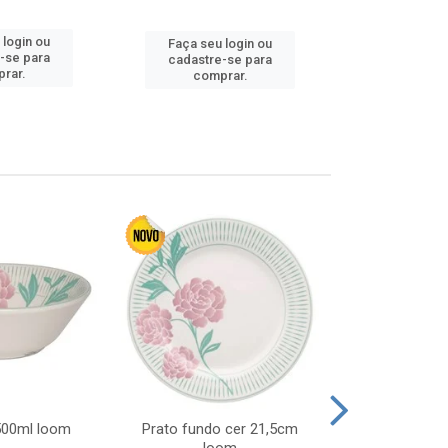
 login ou
Faça seu 
Faça seu login ou
-se para
cadastre
cadastre-se para
rar.
comp
comprar.
 500ml loom
Prato fundo cer 21,5cm
Prato raso c