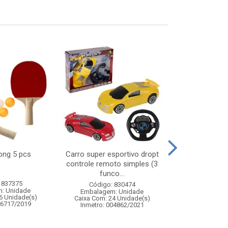
pong 5 pcs
Carro super esportivo dropt
Jogo caiu 
controle remoto simples (3
made
funco...
 837375
Código:
Código: 830474
: Unidade
Embalagem
Embalagem: Unidade
6 Unidade(s)
Caixa Com: 4
Caixa Com: 24 Unidade(s)
06717/2019
Inmetro: 
Inmetro: 004862/2021