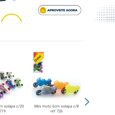
cm solapa c/20
Mini moto 6cm solapa c/8
Giro helice so
 719
ref 726
75