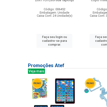
irios
26x11cm,sortida tapioqu
copo mixe
: 135177
Código: 006452
Código
m: Unidade
Embalagem: Unidade
Embalage
12 Unidade(s)
Caixa Com: 24 Unidade(s)
Caixa Com: 
u login ou
Faça seu login ou
Faça seu
e-se para
cadastre-se para
cadastr
prar.
comprar.
com
Promoções Atef
Veja mais