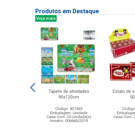
Produtos em Destaque
Veja mais
orida 67cm
Tapete de atividades
Estalo de 
90x120cm
50
: 833586
Código: 831663
Código
m: Unidade
Embalagem: Unidade
Embalage
200 Unidade(s)
Caixa Com: 24 Unidade(s)
Caixa Com: 
006204/2019
Inmetro: 006660/2019