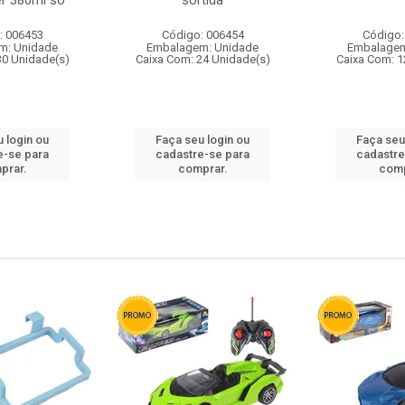
r 380ml so
sortida
: 006453
Código: 006454
Código:
m: Unidade
Embalagem: Unidade
Embalagem
30 Unidade(s)
Caixa Com: 24 Unidade(s)
Caixa Com: 1
 login ou
Faça seu login ou
Faça seu
e-se para
cadastre-se para
cadastre
prar.
comprar.
comp