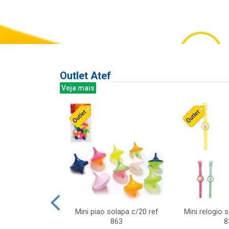
Outlet Atef
Veja mais
last c/div
Mini piao solapa c/20 ref
Mini relogio 
m ursinhos sor
863
8