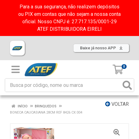
Para a sua segurança, não realizem depósitos
ou PIX em contas que não sejam a nossa conta
oficial. Nosso CNPJ é: 27.717.135/0001-29
ATEF DISTRIBUIDORA EIRELI
Baixe já nosso APP
0
VOLTAR
INÍCIO
BRINQUEDOS
BONECA CAUCASIANA 28CM REF 8426 CX:004