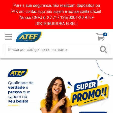
Para a sua segurança, não realizem depósitos ou
PIX em contas que não sejam a nossa conta oficial.
Nosso CNPJ é: 27.717.135/0001-29 ATEF
DISTRIBUIDORA EIRELI
0