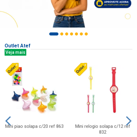
Outlet Atef
Veja mais
Mini piao solapa c/20 ref 863
Mini relogio solapa c/12 ref
832