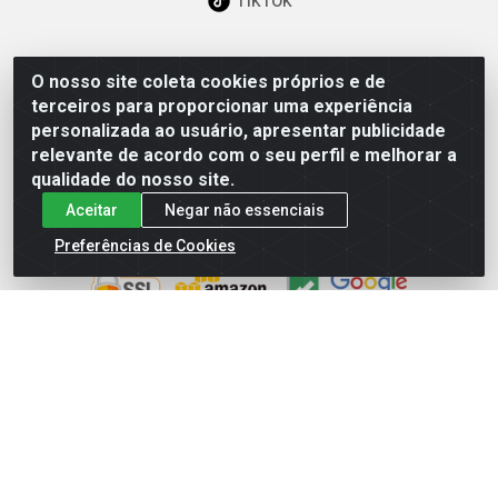
O nosso site coleta cookies próprios e de
Baixe já nosso APP
terceiros para proporcionar uma experiência
personalizada ao usuário, apresentar publicidade
relevante de acordo com o seu perfil e melhorar a
qualidade do nosso site.
Aceitar
Negar não essenciais
Site Seguro
Preferências de Cookies
Loja / Showroom
Tel.: (11) 3227-0546
Av Vautier, 587/597 - Pari - São Paulo/SP