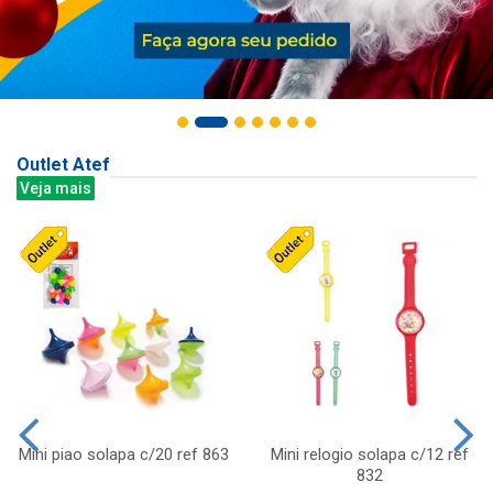
Outlet Atef
Veja mais
Mini piao solapa c/20 ref 863
Mini relogio solapa c/12 ref
832