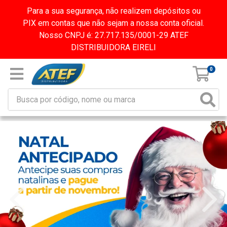
Para a sua segurança, não realizem depósitos ou
PIX em contas que não sejam a nossa conta oficial.
Nosso CNPJ é: 27.717.135/0001-29 ATEF
DISTRIBUIDORA EIRELI
0