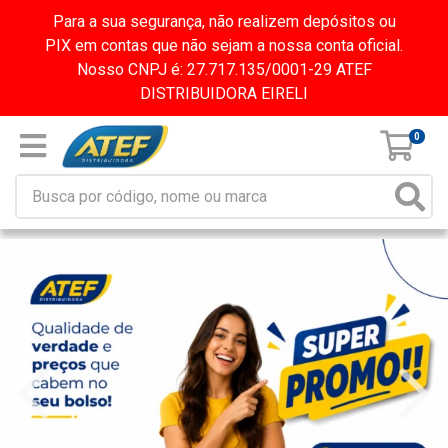
Para a sua segurança, não realizem depósitos ou
PIX em contas que não sejam a nossa conta oficial.
Nosso CNPJ é: 27.717.135/0001-29 ATEF
DISTRIBUIDORA EIRELI
0