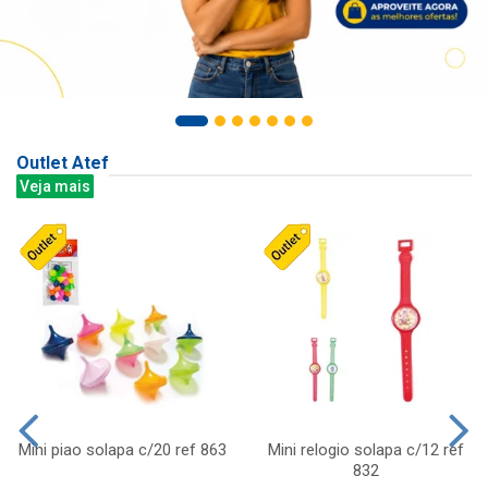
Outlet Atef
Veja mais
Mini piao solapa c/20 ref 863
Mini relogio solapa c/12 ref
832