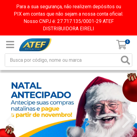
Para a sua segurança, não realizem depósitos ou
PIX em contas que não sejam a nossa conta oficial.
Nosso CNPJ é: 27.717.135/0001-29 ATEF
DISTRIBUIDORA EIRELI
0