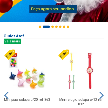
Outlet Atef
Veja mais
Mini piao solapa c/20 ref 863
Mini relogio solapa c/12 ref
832