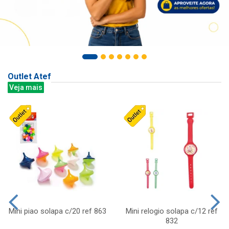
Outlet Atef
Veja mais
Mini piao solapa c/20 ref 863
Mini relogio solapa c/12 ref
832