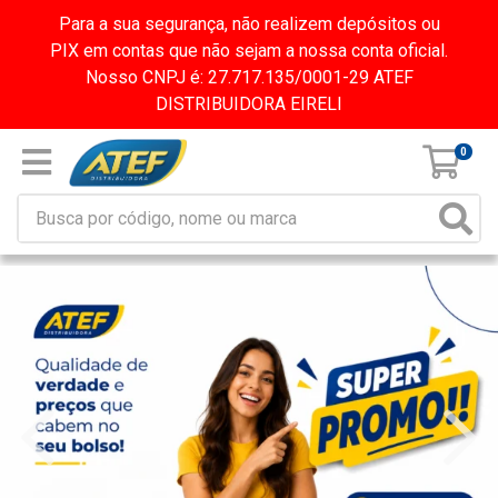
Para a sua segurança, não realizem depósitos ou
PIX em contas que não sejam a nossa conta oficial.
Nosso CNPJ é: 27.717.135/0001-29 ATEF
DISTRIBUIDORA EIRELI
0