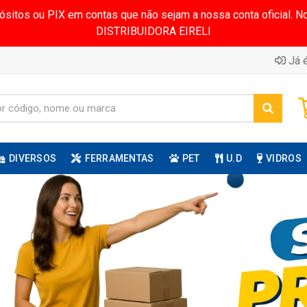
pósitos ou PIX em contas que não sejam a nossa conta oficial.
DISTRIBUIDORA EIRELI
Já é
DIVERSOS
FERRAMENTAS
PET
U.D
VIDROS