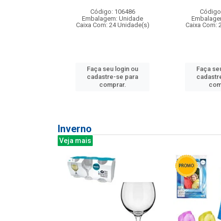
: 275814
Código: 106486
Código
m: Unidade
Embalagem: Unidade
Embalage
240 Unidade(s)
Caixa Com: 24 Unidade(s)
Caixa Com: 
u login ou
Faça seu login ou
Faça seu
e-se para
cadastre-se para
cadastr
prar.
comprar.
com
Inverno
Veja mais