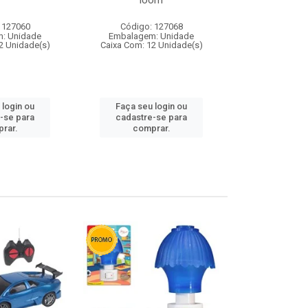
loom
 127060
Código: 127068
Código:
: Unidade
Embalagem: Unidade
Embalagem
2 Unidade(s)
Caixa Com: 12 Unidade(s)
Caixa Com: 1
 login ou
Faça seu login ou
Faça seu 
-se para
cadastre-se para
cadastre
rar.
comprar.
comp