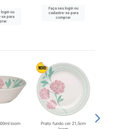
Faça seu login ou
 login ou
Faça seu 
cadastre-se para
-se para
cadastre
comprar.
rar.
comp
 500ml loom
Prato fundo cer 21,5cm
Prato raso c