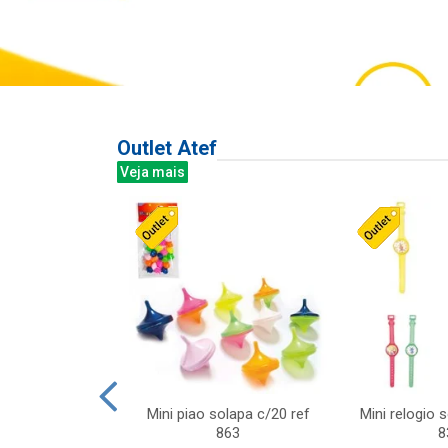
Outlet Atef
Veja mais
last c/div
Mini piao solapa c/20 ref
Mini relogio 
m ursinhos sor
863
8