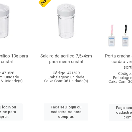
crilico 13g para
Saleiro de acrilico 7,5x4cm
Porta cracha
cristal
para mesa cristal
cordao ver
sort
: 471628
Código: 471629
Código:
m: Unidade
Embalagem: Unidade
Embalagem
36 Unidade(s)
Caixa Com: 36 Unidade(s)
Caixa Com: 3
 login ou
Faça seu login ou
Faça seu
e-se para
cadastre-se para
cadastre
prar.
comprar.
comp