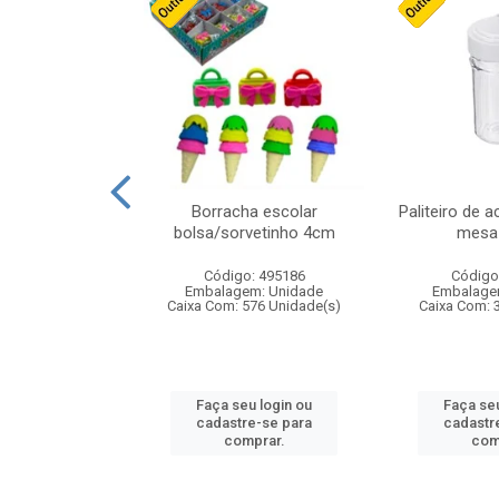
stico n.4 12cm
Borracha escolar
Paliteiro de a
bolsa/sorvetinho 4cm
mesa 
: 940550
Código: 495186
Código
m: Unidade
Embalagem: Unidade
Embalage
24 Unidade(s)
Caixa Com: 576 Unidade(s)
Caixa Com: 
u login ou
Faça seu login ou
Faça seu
e-se para
cadastre-se para
cadastr
prar.
comprar.
com