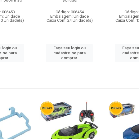
r 380ml so
sortida
: 006453
Código: 006454
Código:
m: Unidade
Embalagem: Unidade
Embalagem
30 Unidade(s)
Caixa Com: 24 Unidade(s)
Caixa Com: 1
 login ou
Faça seu login ou
Faça seu
e-se para
cadastre-se para
cadastre
prar.
comprar.
comp