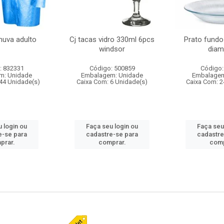
huva adulto
Cj tacas vidro 330ml 6pcs
Prato fundo
windsor
diam
: 832331
Código: 500859
Código:
m: Unidade
Embalagem: Unidade
Embalagem
44 Unidade(s)
Caixa Com: 6 Unidade(s)
Caixa Com: 2
 login ou
Faça seu login ou
Faça seu
e-se para
cadastre-se para
cadastre
prar.
comprar.
comp