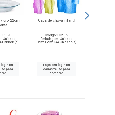
 vidro 22cm
Capa de chuva infantil
Jg prato fun
ante
diam
 501323
Código: 832332
Código:
: Unidade
Embalagem: Unidade
Embalagem
4 Unidade(s)
Caixa Com: 144 Unidade(s)
Caixa Com: 6
 login ou
Faça seu login ou
Faça seu 
-se para
cadastre-se para
cadastre
rar.
comprar.
comp