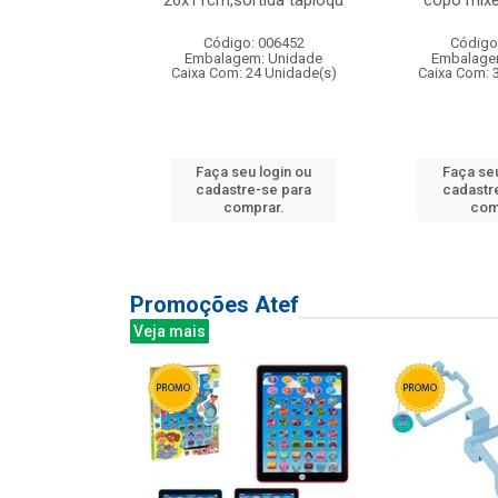
irios
26x11cm,sortida tapioqu
copo mixe
: 135177
Código: 006452
Código
m: Unidade
Embalagem: Unidade
Embalage
12 Unidade(s)
Caixa Com: 24 Unidade(s)
Caixa Com: 
u login ou
Faça seu login ou
Faça seu
e-se para
cadastre-se para
cadastr
prar.
comprar.
com
Promoções Atef
Veja mais