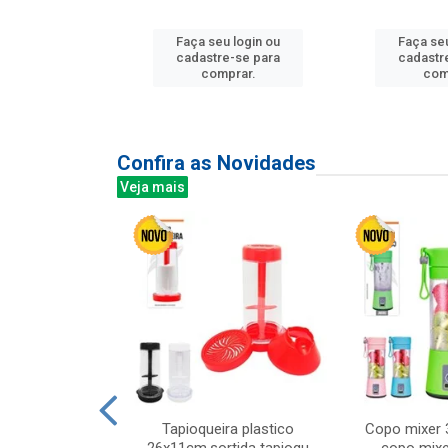
u login ou
Faça seu login ou
Faça seu
e-se para
cadastre-se para
cadastr
prar.
comprar.
com
Confira as Novidades
Veja mais
mesa cer 18cm
Tapioqueira plastico
Copo mixer 