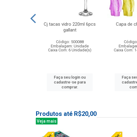
o raso 25,5cm
Cj tacas vidro 220ml 6pcs
Capa de c
e petala
gallant
: 503787
Código: 500088
Código
m: Unidade
Embalagem: Unidade
Embalage
24 Unidade(s)
Caixa Com: 6 Unidade(s)
Caixa Com: 1
u login ou
Faça seu login ou
Faça seu
e-se para
cadastre-se para
cadastr
prar.
comprar.
com
Produtos até R$20,00
Veja mais