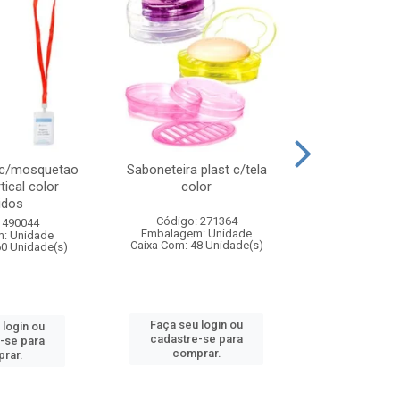
 c/mosquetao
Saboneteira plast c/tela
Prato plas
tical color
color
colo
idos
Código: 271364
Código:
 490044
Embalagem: Unidade
Embalagem
: Unidade
Caixa Com: 48 Unidade(s)
Caixa Com: 4
60 Unidade(s)
Faça seu login ou
Faça seu 
 login ou
cadastre-se para
cadastre
-se para
comprar.
comp
rar.