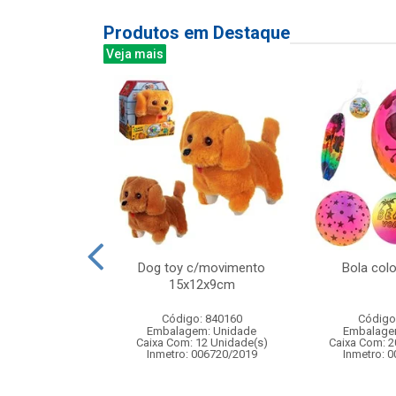
Produtos em Destaque
Veja mais
mber bali 340ml
Dog toy c/movimento
Bola col
6pcs
15x12x9cm
: 838880
Código: 840160
Código
m: Unidade
Embalagem: Unidade
Embalage
 8 Unidade(s)
Caixa Com: 12 Unidade(s)
Caixa Com: 2
Inmetro: 006720/2019
Inmetro: 