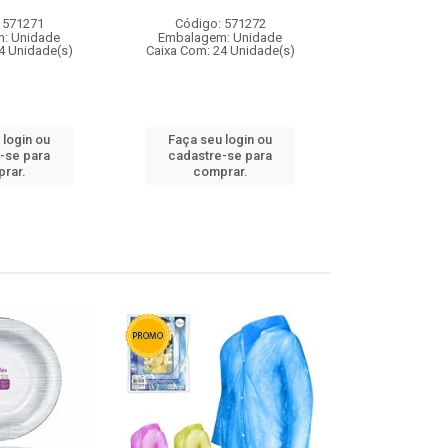
 571271
Código: 571272
Código:
: Unidade
Embalagem: Unidade
Embalagem
4 Unidade(s)
Caixa Com: 24 Unidade(s)
Caixa Com: 4
 login ou
Faça seu login ou
Faça seu 
-se para
cadastre-se para
cadastre
rar.
comprar.
comp