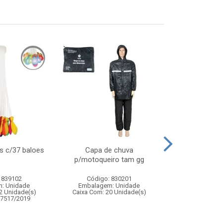
s c/37 baloes
Capa de chuva
Jogo barril 
p/motoqueiro tam gg
adagas – brinq
de av
 839102
Código: 830201
Código:
: Unidade
Embalagem: Unidade
Embalagem
2 Unidade(s)
Caixa Com: 20 Unidade(s)
Caixa Com: 1
07517/2019
Inmetro: 0