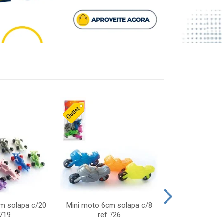
cm solapa c/20
Mini moto 6cm solapa c/8
Giro helice so
 719
ref 726
75