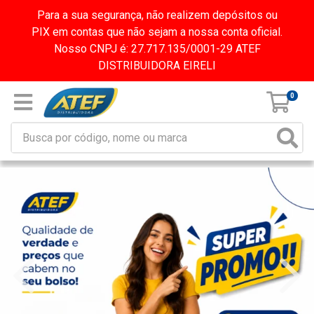
Para a sua segurança, não realizem depósitos ou
PIX em contas que não sejam a nossa conta oficial.
Nosso CNPJ é: 27.717.135/0001-29 ATEF
DISTRIBUIDORA EIRELI
0