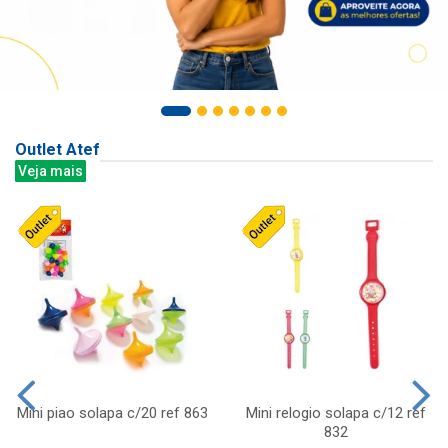
Outlet Atef
Veja mais
Mini piao solapa c/20 ref 863
Mini relogio solapa c/12 ref
832