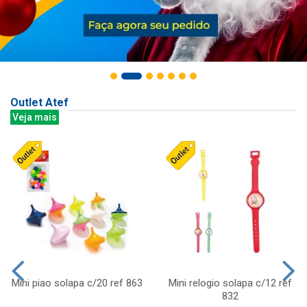
Outlet Atef
Veja mais
Mini piao solapa c/20 ref 863
Mini relogio solapa c/12 ref
832