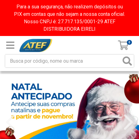
Para a sua segurança, não realizem depósitos ou
PIX em contas que não sejam a nossa conta oficial.
Nosso CNPJ é: 27.717.135/0001-29 ATEF
DISTRIBUIDORA EIRELI
0